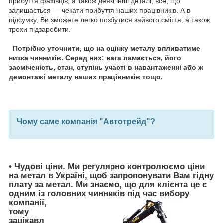
прибуття фахівців, а також деякі інші деталі, все, що
залишається — чекати прибуття наших працівників. А в
підсумку, Ви зможете легко позбутися зайвого сміття, а також
трохи підзаробити.
Потрібно уточнити, що на оцінку металу впливатиме
низка чинників. Серед них: вага ламається, його
засміченість, стан, ступінь участі в навантаженні або ж
демонтажі металу наших працівників тощо.
Чому саме компанія "Автотрейд"?
•
Чудові ціни
. Ми регулярно контролюємо ціни
на метал в Україні, щоб запропонувати Вам
гідну
плату за метал
. Ми знаємо, що для клієнта це є
одним із головних чинників під час вибору
компанії,
тому
зацікавл