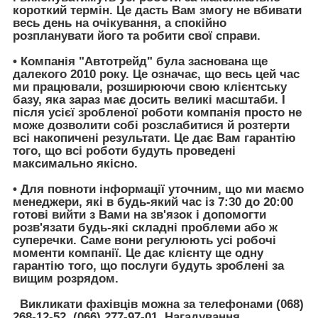
короткий термін. Це дасть Вам змогу не вбивати
весь день на очікування, а спокійно
розпланувати його та робити свої справи.
• Компанія
"Автотрейд"
була заснована ще
далекого 2010 року. Це означає, що весь цей час
ми працювали, розширюючи свою клієнтську
базу, яка зараз має досить великі масштаби. І
після усієї зробленої роботи компанія просто не
може дозволити собі розслабитися й розтерти
всі накопичені результати. Це дає Вам гарантію
того, що всі роботи будуть проведені
максимально якісно.
• Для повноти інформації уточним, що ми маємо
менеджери, які в будь-який час із 7:30 до 20:00
готові вийти з Вами на зв'язок і допомогти
розв'язати будь-які складні проблеми або ж
суперечки. Саме вони регулюють усі робочі
моменти компанії. Це дає клієнту ще одну
гарантію того, що послуги будуть зроблені за
вищим розрядом.
Викликати фахівців можна за телефонами
(068)
268-12-52, (066) 277-97-01
. Нагадування,