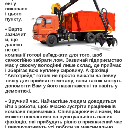
ені у
виконанн
і цього
пункту.
• Варто
зазначит
и, що
далеко
не всі
компанії
готові виїжджати
для того, щоб
самостійно забрати лом. Зазвичай підприємство
має у своєму володінні лише склад, де приймає
і зберігає всю куплену сировину. А фахівці
"Автотрейд"
готові не просто виїхати на певну
точку для прийняття металу, вони також можуть
допомогти Вам у його навантаженні та навіть у
демонтажі.
•
Зручний час
. Найчастіше людям доводиться
йти з роботи, щоб вчасно зустріти працівників
компанії перевізника. Співпрацюючи з нами, Ви
можете покластися на пунктуальність наших
фахівців, які прибудуть рівно в призначений час
і виконуватимуть усі роботи за максимально