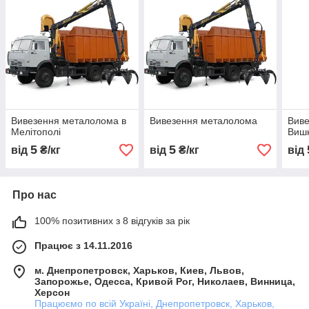
Вивезення металолома в
Вивезення металолома
Виве
Мелітополі
Виш
5
5
від
₴/кг
від
₴/кг
від
Про нас
100% позитивних з 8 відгуків за рік
Працює з 14.11.2016
м. Днепропетровск, Харьков, Киев, Львов,
Запорожье, Одесса, Кривой Рог, Николаев, Винница,
Херсон
Працюємо по всій Україні, Днепропетровск, Харьков,