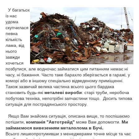
У багатьох
із нас
удома
скупчилася
певна
кількість
лама, від
нього
завжди
хочеться
позбутися, але водночас займатися цим питанням немає ні
часу, ні бажання. Часто таке барахло зберігається в гаражі, у
коморі або в іншому спеціально відведеному приміщенні.
Також зазвичай велика частина всього цього бардака
становить будь-які
металеві вироби
: старі труби, неробоча
побутова техніка, непотрібні запчастини тощо. Досить типова
ситуація для пострадянського простору.
Якщо Вам знайома ситуація, описана вище, то поспішаємо
потішити,
компанія "Автотрейд"
може Вам допомогти.
Ми
займаємося вивезенням металолома в Бучі.
Всього лишеопротумивши з менеджерами точне місце та час