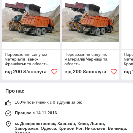
Перевезення сипучих
Перевезення сипучих
Пере
матеріалів Івано-
матеріалів Чернівці та
мате
Франківськ та область
область
Кроп
обла
200
200
від
₴/послуга
від
₴/послуга
від
Про нас
100% позитивних з 8 відгуків за рік
Працює з 14.11.2016
м. Днепропетровск, Харьков, Киев, Львов,
Запорожье, Одесса, Кривой Рог, Николаев, Винница,