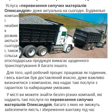
Услуга «
перевезення сипучих матеріалів
Олександрія
» дуже актуальна на сьогодні. Будівельні
компані
ї
неабия
к
розвив
аються
сьогодн
і, також
сільськ
огосподарська продукція вимагає щоденного
транспортування й багато іншого.
Для того, щоб робочий процес працював як годинник,
і весь вантаж був доставлений вчасно, дуже важливо
визначитися з компанією, яка надає такі послуги з
гарантією та найкращими умовами.
У місті ви можете знайти безліч різних компаній, які
надають такі послуги по
перевезення сипучих
матеріалів Олександрія
, багато з яких не зможуть
забезпечити якість і збереження вантажу під час