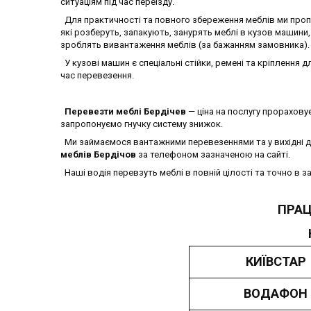
ситуаціям під час переїзду.
Для практичності та повного збереження меблів ми проп
які розберуть, запакують, занурять меблі в кузов машини,
зроблять вивантаження меблів (за бажанням замовника).
У кузові машин є спеціальні стійки, ремені та кріплення д
час перевезення.
Перевезти меблі Бердічев
— ціна на послугу прорахову
запропонуємо гнучку систему знижок.
Ми займаємося вантажними перевезеннями та у вихідні д
меблів Бердічов
за телефоном зазначеною на сайті.
Наші водія перевзуть меблі в повній цілості та точно в за
ПРАЦ
КИЇВСТАР
ВОДАФОН