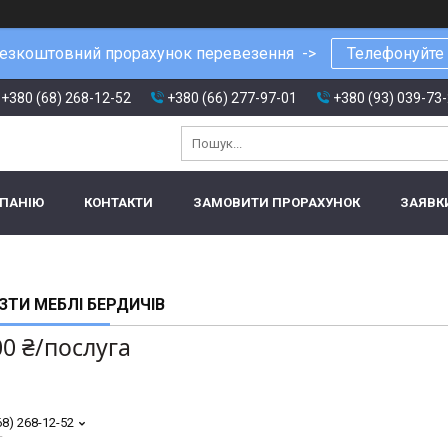
езкоштовний прорахунок перевезення ->
Телефонуйте
+380 (68) 268-12-52
+380 (66) 277-97-01
+380 (93) 039-73
МПАНІЮ
КОНТАКТИ
ЗАМОВИТИ ПРОРАХУНОК
ЗАЯВК
ЗТИ МЕБЛІ БЕРДИЧІВ
00 ₴/послуга
68) 268-12-52
т