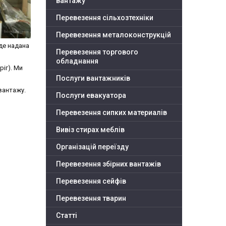
вантажу
Перевезення сільхозтехніки
Перевезення металоконструкцій
де надана
Перевезення торгового
обладнання
іг). Ми
Послуги вантажників
вантажу.
Послуги евакуатора
Перевезення сипких материалів
Вивіз стирах меблів
Організацій переїзду
Перевезення збірних вантажів
Перевезення сейфів
Перевезення тварин
Статті