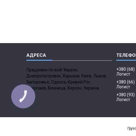
+380 (68)
Працюємо по всій Україні,
Логист
Днепропетровск, Харьков, Киев, Львов,
Запорожье, Одесса, Кривой Рог,
+380 (66)
Логист
Николаев, Винница, Херсон, Україна
+380 (93)
Логист