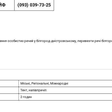
ЙФ
(093) 039-73-25
ення особистих речей у білгород-дністровському, перевезти речі білгор
Міські, Регіональні, Міжнародні
Тент, напівпричіп
2 годин