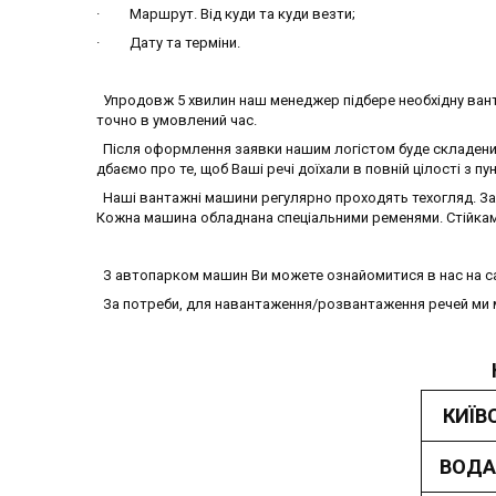
· Маршрут. Від куди та куди везти;
· Дату та терміни.
Упродовж 5 хвилин наш менеджер підбере необхідну ванта
точно в умовлений час.
Після оформлення заявки нашим логістом буде складений
дбаємо про те, щоб Ваші речі доїхали в повній цілості з пун
Наші вантажні машини регулярно проходять техогляд. Зак
Кожна машина обладнана спеціальними ременями. Стійками,
З автопарком машин Ви можете ознайомитися в нас на са
За потреби, для навантаження/розвантаження речей ми 
КИЇВ
ВОД