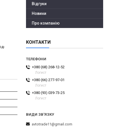
Відгуки
Новини
Про компанію
КОНТАКТИ
од-
+380 (68) 268-12-52
Логист
+380 (66) 277-97-01
Логист
+380 (93) 039-73-25
Логист
avtotrade11@gmail.com