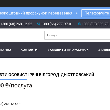
езкоштовний прорахунок перевезення ->
Телефонуйте
+380 (68) 268-12-52
+380 (66) 277-97-01
+380 (93) 039-73
МПАНІЮ
КОНТАКТИ
ЗАМОВИТИ ПРОРАХУНОК
ЗАЯВК
ЗТИ ОСОБИСТІ РЕЧІ БІЛГОРОД-ДНІСТРОВСЬКИЙ
00 ₴/послуга
68) 268-12-52
т