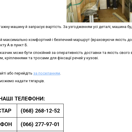
жну машину й запрасує вартість. За узгодженням усі деталі, машина бу
 максимально комфортний і безпечний маршрут (враховуючи якість дор
кту А в пункт Б.
азчик може бути спокійний за оперативність доставки та якість свого 
 кріпленнями та тросами для фіксації речей у кузові.
йті або перейдіть
за посиланням
.
можемо надати тягарців.
НАШІ ТЕЛЕФОНИ:
СТАР
(068) 268-12-52
АФОН
(066) 277-97-01