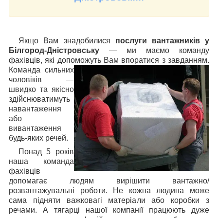
Якщо Вам знадобилися
послуги вантажників у
Білгород-Дністровську
— ми маємо команду
фахівців, які допоможуть Вам впоратися з
завданням.
Команда сильних
чоловіків —
швидко та якісно
здійснюватимуть
навантаження
або
вивантаження
будь-яких речей.
Понад 5 років
наша команда
фахівців
допомагає людям вирішити вантажно/
розвантажувальні роботи. Не кожна людина може
сама підняти важковагі матеріали або коробки з
речами. А тягарці нашої компанії працюють дуже