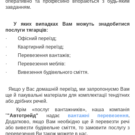
оперативно та професійно впораються з будь-яким
завданням.
У яких випадках Вам можуть знадобитися
послуги тягарців:
·
Офісний переїзд;
·
Квартирний переїзд;
·
Перевезення вантажів;
·
Перевезення меблів:
·
Вивезення будівельного сміття.
Якщо у Вас домашній переїзд, ми запропонуємо Вам
ще й пакувальні матеріали для комплектації тендітних
або дрібних речей.
Крім «послуг вантажників», наша компанія
"
"Автотрейд"
надає
вантажні перевезення
.
Додатково, якщо Вам необхідно ще й перевезти речі
або вивезти будівельне сміття, то замовити послугу з
перевезення Ви також можете в нас.