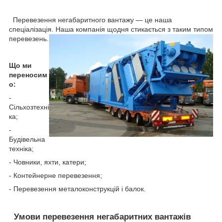
Перевезення негабаритного вантажу — це наша
спеціалізація. Наша компанія щодня стикається з таким типом
перевезень.
Що ми
переносим
о:
-
Сільхозтехні
ка;
-
Будівельна
техніка;
- Човники, яхти, катери;
- Контейнерне перевезення;
- Перевезення металоконструкцій і балок.
Умови перевезення негабаритних вантажів