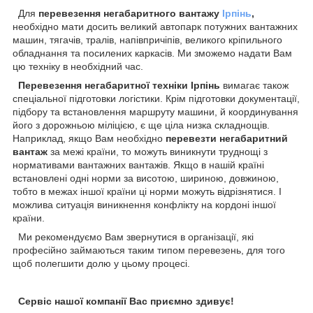
Для
перевезення негабаритного вантажу
Ірпінь
,
необхідно мати досить великий автопарк потужних вантажних
машин, тягачів, тралів, напівпричіпів, великого кріпильного
обладнання та посилених каркасів. Ми зможемо надати Вам
цю техніку в необхідний час.
Перевезення негабаритної техніки Ірпінь
вимагає також
спеціальної підготовки логістики. Крім підготовки документації,
підбору та встановлення маршруту машини, й координування
його з дорожньою міліцією, є ще ціла низка складнощів.
Наприклад, якщо Вам необхідно
перевезти негабаритний
вантаж
за межі країни, то можуть виникнути труднощі з
нормативами вантажних вантажів. Якщо в нашій країні
встановлені одні норми за висотою, шириною, довжиною,
тобто в межах іншої країни ці норми можуть відрізнятися. І
можлива ситуація виникнення конфлікту на кордоні іншої
країни.
Ми рекомендуємо Вам звернутися в організації, які
професійно займаються таким типом перевезень, для того
щоб полегшити долю у цьому процесі.
Сервіс нашої компанії Вас приємно здивує!