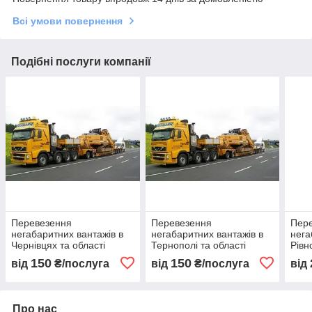
Всі умови повернення
Подібні послуги компанії
Перевезення
Перевезення
Пер
негабаритних вантажів в
негабаритних вантажів в
нега
Чернівцях та області
Тернополі та області
Рівн
150
150
від
₴/послуга
від
₴/послуга
від
Про нас