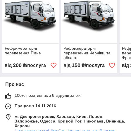
Рефрижераторні
Рефрижераторні
Реф
перевезення Рівне
перевезення Чернівці та
пере
область
Фран
200
150
від
₴/послуга
від
₴/послуга
від
Про нас
100% позитивних з 8 відгуків за рік
Працює з 14.11.2016
м. Днепропетровск, Харьков, Киев, Львов,
Запорожье, Одесса, Кривой Рог, Николаев, Винница,
Херсон
Працюємо по всій Україні, Днепропетровск, Харьков,