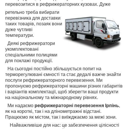
перевозитися в рефрижераторних кузовах. Дуже
ретельно треба вибирати
перевізника для доставки
таких товарів, позаяк вони
дуже чутливі
температури.
Деякі рефрижератори
укомплектовані
спеціальними полицями
для поклажі продукції.
На сьогодні постійно збільшується попит на
терморегулювані ємності та стає дедалі важче знайти
послуги рефрижераторного перевезення. Ми
пропонуємо рефрижераторні машини різних габаритів
і варіантів комплектації, щоб зберегти ваші продукти
на національному та міжнародному рівнях.
Ми надаємо
рефрижераторні перевезення Ірпінь
,
як на короткі, так і на длінометражні відстані.
Працюємо як містом, так і виїжджаємо за межі зони.
Найважливіше для нас: це забезпечення цілісності