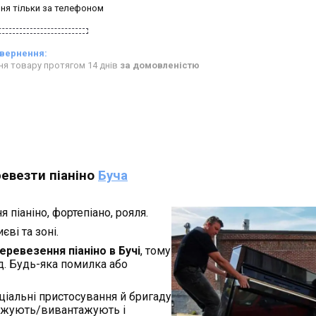
ня тільки за телефоном
ня товару протягом 14 днів
за домовленістю
евезти піаніно
Буча
піаніно, фортепіано, рояля.
ві та зоні.
еревезення піаніно в Бучі
, тому
ід. Будь-яка помилка або
іальні пристосування й бригаду
нтажують/вивантажують і