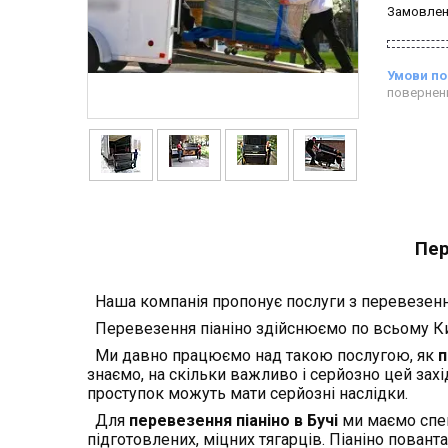
Замовлен
повернен
Пер
Наша компанія пропонує послуги з перевезення 
Перевезення піаніно здійснюємо по всьому Киє
Ми давно працюємо над такою послугою, як
п
знаємо, на скільки важливо і серйозно цей зах
проступок можуть мати серйозні наслідки.
Для
перевезення піаніно в Бучі
ми маємо спец
підготовлених, міцних тягарців. Піаніно пова