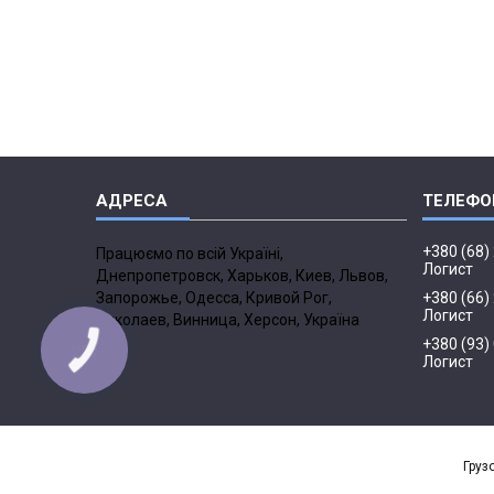
+380 (68)
Працюємо по всій Україні,
Логист
Днепропетровск, Харьков, Киев, Львов,
Запорожье, Одесса, Кривой Рог,
+380 (66)
Логист
Николаев, Винница, Херсон, Україна
+380 (93)
Логист