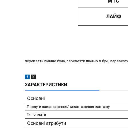
МТС
ЛАЙФ
перевезти піаніно буча, перевезти піаніно в бучі, перевезт
ХАРАКТЕРИСТИКИ
Основні
Послуги завантаження/вивантаження вантажу
Тип оплати
Основні атрибути