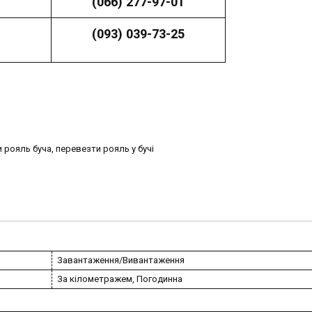
(066) 277-97-01
(093) 039-73-25
и рояль буча, перевезти рояль у бучі
Завантаження/Вивантаження
За кілометражем, Погодинна