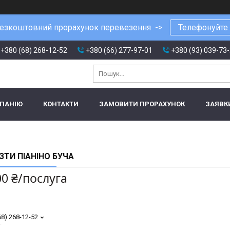
езкоштовний прорахунок перевезення ->
Телефонуйте
+380 (68) 268-12-52
+380 (66) 277-97-01
+380 (93) 039-73
МПАНІЮ
КОНТАКТИ
ЗАМОВИТИ ПРОРАХУНОК
ЗАЯВК
ЗТИ ПІАНІНО БУЧА
00 ₴/послуга
68) 268-12-52
т