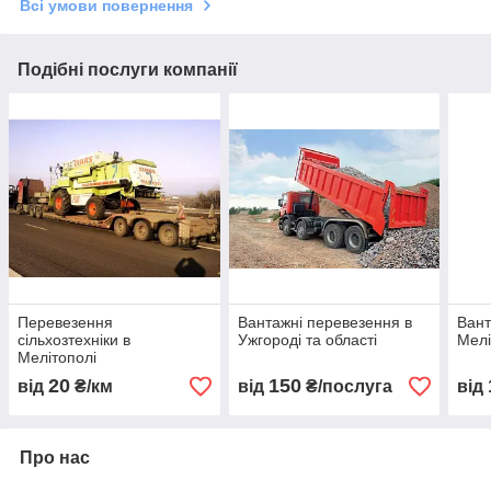
Всі умови повернення
Подібні послуги компанії
Перевезення
Вантажні перевезення в
Вант
сільхозтехніки в
Ужгороді та області
Мелі
Мелітополі
20
150
від
₴/км
від
₴/послуга
від
Про нас