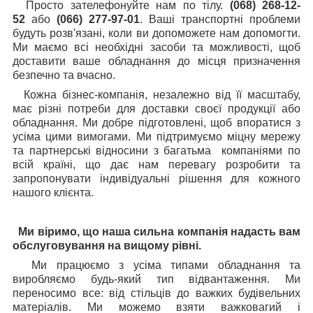
Просто зателефонуйте нам по тілу.
(068) 268-12-
52
або
(066) 277-97-01
. Ваші транспортні проблеми
будуть розв'язані, коли ви допоможете нам допомогти.
Ми маємо всі необхідні засоби та можливості, щоб
доставити ваше обладнання до місця призначення
безпечно та вчасно.
Кожна бізнес-компанія, незалежно від її масштабу,
має різні потреби для доставки своєї продукції або
обладнання. Ми добре підготовлені, щоб впоратися з
усіма цими вимогами. Ми підтримуємо міцну мережу
та партнерські відносини з багатьма компаніями по
всій країні, що дає нам перевагу розробити та
запропонувати індивідуальні рішення для кожного
нашого клієнта.
Ми віримо, що наша сильна компанія надасть вам
обслуговування на вищому рівні.
Ми працюємо з усіма типами обладнання та
виробляємо будь-який тип відвантаження. Ми
переносимо все: від стільців до важких будівельних
матеріалів. Ми можемо взяти важковагий і