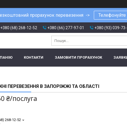
езкоштовний прорахунок перевезення ->
Телефонуйте
+380 (68) 268-12-52
+380 (66) 277-97-01
+380 (93) 039-73
МПАНІЮ
КОНТАКТИ
ЗАМОВИТИ ПРОРАХУНОК
ЗАЯВК
НІ ПЕРЕВЕЗЕННЯ В ЗАПОРІЖЖІ ТА ОБЛАСТІ
50 ₴/послуга
68) 268-12-52
т