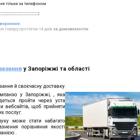
ня тільки за телефоном
ня товару протягом 14 днів
за домовленістю
везення
у Запоріжжі та області
вання й своєчасну доставку.
панію у Запоріжжі, , яка
деться пройти через уста
ки вебсайтів, щоб прийняти
х послуг.
ку може стати набагато
знення порівняння якості
анією .