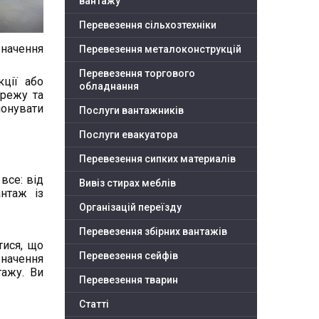
вантажу
Перевезення сільхозтехніки
значення
Перевезення металоконструкцій
Перевезення торгового
кції або
обладнання
ережу та
понувати
Послуги вантажників
Послуги евакуатора
Перевезення сипких материалів
все: від
Вивіз стирах меблів
нтаж із
Організацій переїзду
Перевезення збірних вантажів
тися, що
Перевезення сейфів
значення
ажу. Ви
Перевезення тварин
Статті