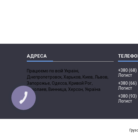
+380 (68)
Працюємо по всій Україні,
Логист
Днепропетровск, Харьков, Киев, Львов,
Запорожье, Одесса, Кривой Рог,
+380 (66)
Логист
Николаев, Винница, Херсон, Україна
+380 (93)
Логист