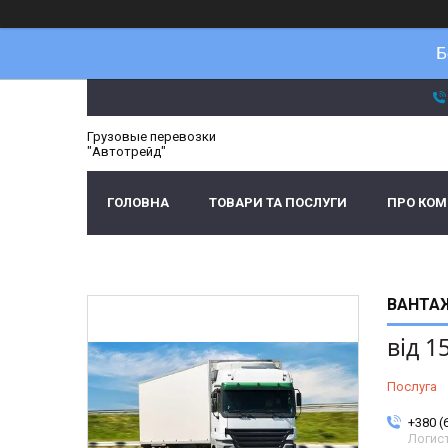
Б
Грузовые перевозки
"Автотрейд"
ГОЛОВНА
ТОВАРИ ТА ПОСЛУГИ
ПРО КО
ВАНТАЖ
від
1
Послуга
+380 (
Логис