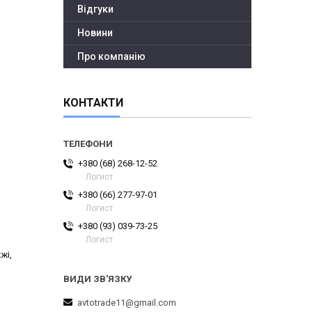
Відгуки
Новини
Про компанію
КОНТАКТИ
+380 (68) 268-12-52
Логист
+380 (66) 277-97-01
Логист
+380 (93) 039-73-25
Логист
жі,
avtotrade11@gmail.com