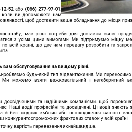
8-12-52
або
(066) 277-97-01
.
і, коли ви допоможете нам
 можливості, щоб доставити ваше обладнання до місця при
асштабу, має різні потреби для доставки своєї проду
ратися з усіма цими вимогами. Ми підтримуємо міцну м
 по всій країні, що дає нам перевагу розробити та запро
нта.
ь вам обслуговування на вищому рівні.
иробляємо будь-який тип відвантаження. Ми переносимо 
в. Ми можемо взяти важковагільний і негабаритний ва
ш досвідченими та надійними компаніями, щоб перекона
ас. Наші водії професійні та досвідчені. Ці водії знають 
ка й без жодних вм'ятин або пошкодження вашого вант
ьш конкурентоспроможних фрахтових ставок у всій країні.
точну вартість перевезення якнайшвидше.