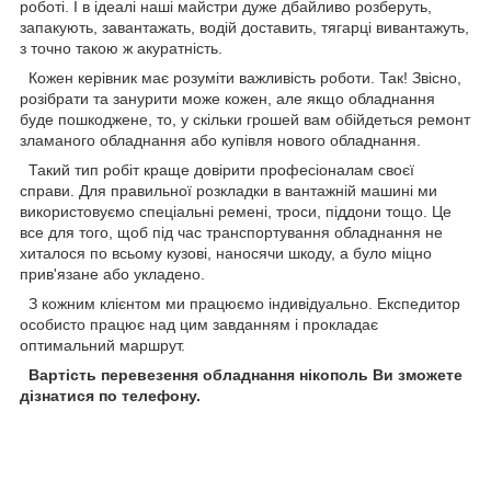
роботі. І в ідеалі наші майстри дуже дбайливо розберуть,
запакують, завантажать, водій доставить, тягарці вивантажуть,
з точно такою ж акуратність.
Кожен керівник має розуміти важливість роботи. Так! Звісно,
розібрати та занурити може кожен, але якщо обладнання
буде пошкоджене, то, у скільки грошей вам обійдеться ремонт
зламаного обладнання або купівля нового обладнання.
Такий тип робіт краще довірити професіоналам своєї
справи. Для правильної розкладки в вантажній машині ми
використовуємо спеціальні ремені, троси, піддони тощо. Це
все для того, щоб під час транспортування обладнання не
хиталося по всьому кузові, наносячи шкоду, а було міцно
прив'язане або укладено.
З кожним клієнтом ми працюємо індивідуально. Експедитор
особисто працює над цим завданням і прокладає
оптимальний маршрут.
Вартість перевезення обладнання нікополь
В
и зможете
дізнатися по телефону.