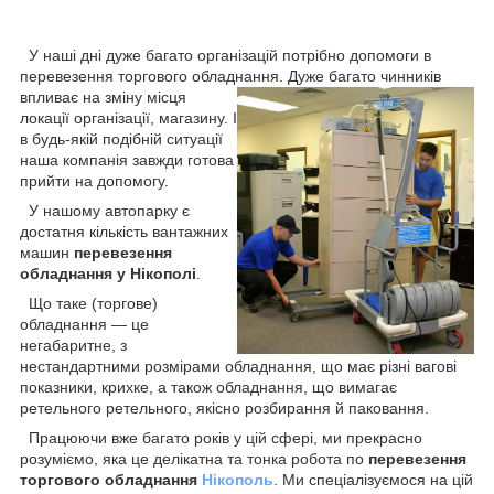
У наші дні дуже багато організацій потрібно допомоги в
перевезення торгового обладнання. Дуже багато чинників
впливає на
зміну місця
локації організації, магазину. І
в будь-якій подібній ситуації
наша компанія завжди готова
прийти на допомогу.
У нашому автопарку є
достатня кількість вантажних
машин
перевезення
обладнання у Нікополі
.
Що таке (торгове)
обладнання — це
негабаритне, з
нестандартними розмірами обладнання, що має різні вагові
показники, крихке, а також обладнання, що вимагає
ретельного ретельного, якісно розбирання й паковання.
Працюючи вже багато років у цій сфері, ми прекрасно
розуміємо, яка це делікатна та тонка робота по
перевезення
торгового обладнання
Нікополь
. Ми спеціалізуємося на цій