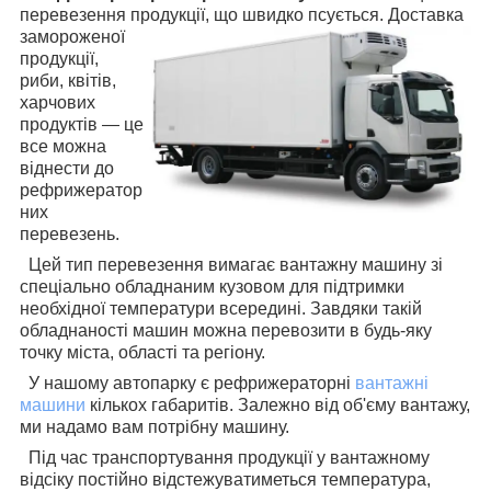
перевезення продукції, що швидко псується.
Доставка
замороженої
продукції,
риби, квітів,
харчових
продуктів — це
все можна
віднести до
рефрижератор
них
перевезень.
Цей тип перевезення вимагає вантажну машину зі
спеціально обладнаним кузовом для підтримки
необхідної температури всередині. Завдяки такій
обладнаності машин можна перевозити в будь-яку
точку міста, області та регіону.
У нашому автопарку є рефрижераторні
вантажні
машини
кількох габаритів. Залежно від об'єму вантажу,
ми надамо вам потрібну машину.
Під час транспортування продукції у вантажному
відсіку постійно відстежуватиметься температура,