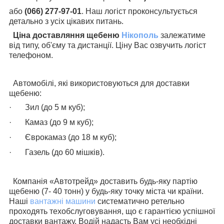
або
(066) 277-97-01
. Наш логіст проконсультується
детально з усіх цікавих питань.
Ціна доставляння щебеню
Нікополь
залежатиме
від типу, об'єму та дистанції. Ціну Вас озвучить логіст
телефоном.
Автомобілі, які використовуються для доставки
щебеню:
·
Зил (до 5 м куб);
·
Камаз (до 9 м куб);
·
Єврокамаз (до 18 м куб);
·
Газель (до 60 мішків).
Компанія «Автотрейд» доставить будь-яку партію
щебеню (7- 40 тонн) у будь-яку точку міста чи країни.
Наші
вантажні машини
систематично ретельно
проходять техобслуговування, що є гарантією успішної
доставки вантажу. Водій надасть Вам усі необхідні