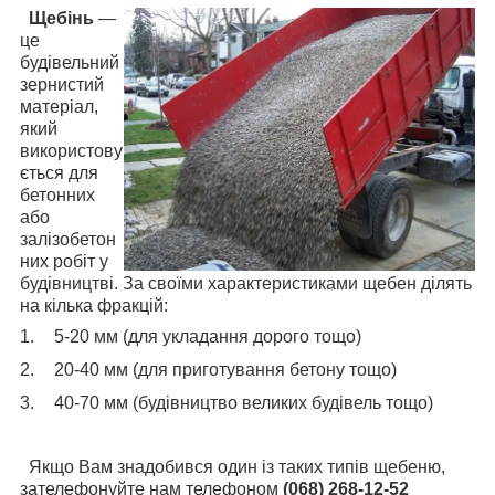
Щебінь
—
це
будівельний
зернистий
матеріал,
який
використову
ється для
бетонних
або
залізобетон
них робіт у
будівництві. За своїми характеристиками щебен ділять
на кілька фракцій:
1.
5-20 мм (для укладання дорого тощо)
2.
20-40 мм (для приготування бетону тощо)
3.
40-70 мм (будівництво великих будівель тощо)
Якщо Вам знадобився один із таких типів щебеню,
зателефонуйте нам телефоном
(068) 268-12-52