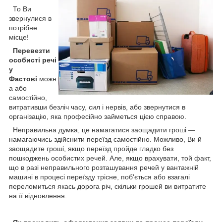
То Ви
звернулися в
потрібне
місце!
Перевезти
особисті речі
у
Фастові
можн
а або
самостійно,
витративши безліч часу, сил і нервів, або звернутися в
організацію, яка професійно займеться цією справою.
Неправильна думка, це намагатися заощадити гроші —
намагаючись здійснити переїзд самостійно. Можливо, Ви й
заощадите гроші, якщо переїзд пройде гладко без
пошкоджень особистих речей. Але, якщо врахувати, той факт,
що в разі неправильного розташування речей у вантажній
машині в процесі переїзду трісне, поб'ється або взагалі
переломиться якась дорога річ, скільки грошей ви витратите
на її відновлення.