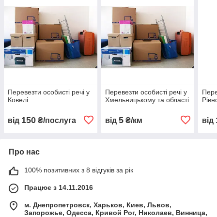
Перевезти особисті речі у
Перевезти особисті речі у
Пере
Ковелі
Хмельницькому та області
Рівн
150
5
від
₴/послуга
від
₴/км
від
Про нас
100% позитивних з 8 відгуків за рік
Працює з 14.11.2016
м. Днепропетровск, Харьков, Киев, Львов,
Запорожье, Одесса, Кривой Рог, Николаев, Винница,