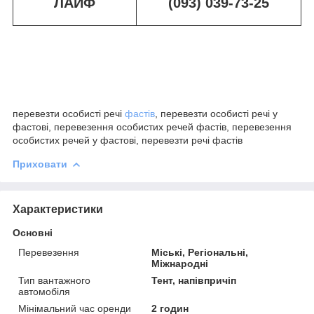
ЛАЙФ
(093) 039-73-25
перевезти особисті речі
фастів
, перевезти особисті речі у
фастові, перевезення особистих речей фастів, перевезення
особистих речей у фастові, перевезти речі фастів
Приховати
Характеристики
Основні
Перевезення
Міські, Регіональні,
Міжнародні
Тип вантажного
Тент, напівпричіп
автомобіля
Мінімальний час оренди
2 годин