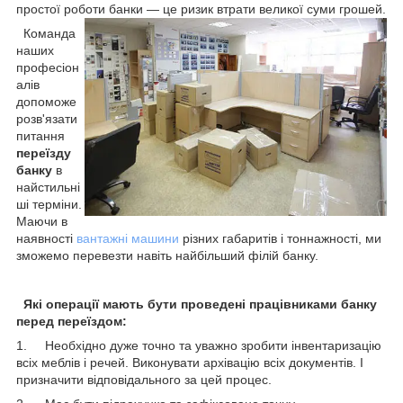
простої роботи банки — це ризик
втрати великої суми грошей.
Команда
наших
професіон
алів
допоможе
розв'язати
питання
переїзду
банку
в
найстильні
ші терміни.
Маючи в
наявності
вантажні машини
різних габаритів і тоннажності, ми
зможемо перевезти навіть найбільший філій банку.
Які операції мають бути проведені працівниками банку
перед переїздом:
1. Необхідно дуже точно та уважно зробити інвентаризацію
всіх меблів і речей. Виконувати архівацію всіх документів. І
призначити відповідального за цей процес.