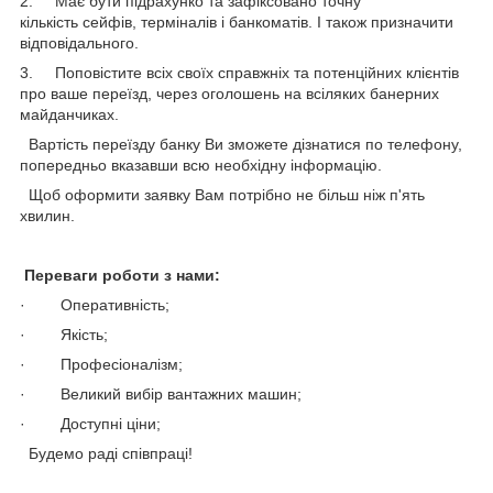
2. Має бути підрахунко та зафіксовано точну
кількість сейфів, терміналів і банкоматів. І також призначити
відповідального.
3. Поповістите всіх своїх справжніх та потенційних клієнтів
про ваше переїзд, через оголошень на всіляких банерних
майданчиках.
Вартість переїзду банку Ви зможете дізнатися по телефону,
попередньо вказавши всю необхідну інформацію.
Щоб оформити заявку Вам потрібно не більш ніж п'ять
хвилин.
Переваги роботи з нами:
· Оперативність;
· Якість;
· Професіоналізм;
· Великий вибір вантажних машин;
· Доступні ціни;
Будемо раді співпраці!