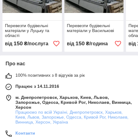
Перевезти будівельні
Перевезти будівельні
Пере
матеріали у Луцьку та
матеріали у Василькові
мате
області
обла
150
150
від
₴/послуга
від
₴/година
від
Про нас
100% позитивних з 8 відгуків за рік
Працює з 14.11.2016
м. Днепропетровск, Харьков, Киев, Львов,
Запорожье, Одесса, Кривой Рог, Николаев, Винница,
Херсон
Працюємо по всій Україні, Днепропетровск, Харьков,
Киев, Львов, Запорожье, Одесса, Кривой Рог, Николаев,
Винница, Херсон, Україна
Контакти