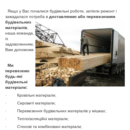
Якщо у Вас почалися будівельні роботи, затіяли ремонт і
зажадалася потреба в
доставлянню або перевезенням
будівельних
матеріалів
,
наша команда,
із
задоволенням,
Вам допоможе.
Ми
перевеземо
будь-які
будівельні
матеріали:
· Кровільні матеріали;
· Сировиті матеріали;
· Перевезення будівельних матеріалів у мішках;
· Теплоізоляційні матеріали;
· Стенові та комбіновані матеріали;