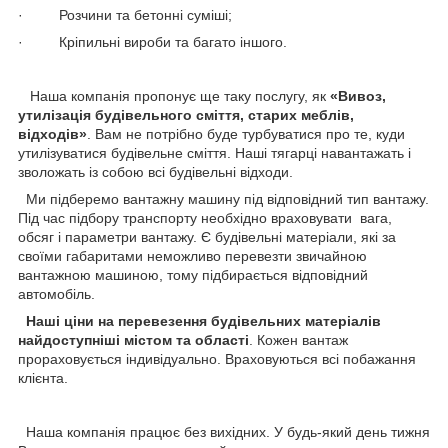
· Розчини та бетонні суміші;
· Кріпильні вироби та багато іншого.
Наша компанія пропонує ще таку послугу, як
«Вивоз,
утилізація будівельного сміття, старих меблів,
відходів»
. Вам не потрібно буде турбуватися про те, куди
утилізуватися будівельне сміття. Наші тягарці навантажать і
зволожать із собою всі будівельні відходи.
Ми підберемо вантажну машину під відповідний тип вантажу.
Під час підбору транспорту необхідно враховувати вага,
обсяг і параметри вантажу. Є будівельні матеріали, які за
своїми габаритами неможливо перевезти звичайною
вантажною машиною, тому підбирається відповідний
автомобіль.
Наші ціни на перевезення будівельних матеріалів
найдоступніші містом та області
. Кожен вантаж
прораховується індивідуально. Враховуються всі побажання
клієнта.
Наша компанія працює без вихідних. У будь-який день тижня