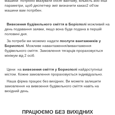
машини потрібно вказувати обсяг вантажу, кількість або інші
параметри, щоб диспетчер зміг визначити какао2 об'єм
машини вам потрібен.
Вивезення будівельного сміття в Борісполі
можливий на
день подавання заявки, якщо вона буде подана в першій
половині дня.
За потреби ми можемо надати
послуги вантажників у
Борисполі
. Можливе навантаження/вивантаження
будівельного сміття. Замовлення тягарців прораховується
мінімум від 2 осіб.
Цени на
вивезення сміття у Борисполі
найдоступніші
містом. Кожне замовлення прораховується індивідуально.
Наша фірма працює без вихідних. Ви можете залишити
замовлення на вивезення будівельного сміття навіть на
вихідний день.
ПРАЦЮЄМО БЕЗ ВИХІДНИХ