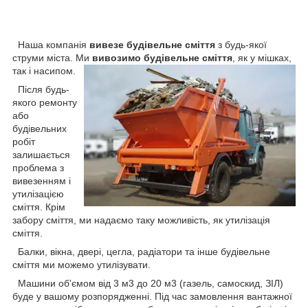
Наша компанія
вивезе будівельне сміття
з будь-якої
струми міста. Ми
вивозимо будівельне сміття
, як у мішках,
так і
насипом.
Після будь-
якого ремонту
або
будівельних
робіт
залишається
проблема з
вивезенням і
утилізацією
сміття. Крім
забору сміття, ми надаємо таку можливість, як утилізація
сміття.
Балки, вікна, двері, цегла, радіатори та інше будівельне
сміття ми можемо утилізувати.
Машини об'ємом від 3 м3 до 20 м3 (газель, самоскид, ЗІЛ)
буде у вашому розпорядженні. Під час замовлення вантажної