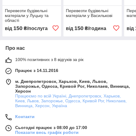
Перевезти будівельні
Перевезти будівельні
Пере
матеріали у Луцьку та
матеріали у Василькові
мате
області
150
150
від
₴/послуга
від
₴/година
від
Про нас
100% позитивних з 8 відгуків за рік
Працює з 14.11.2016
м. Днепропетровск, Харьков, Киев, Львов,
Запорожье, Одесса, Кривой Рог, Николаев, Винница,
Херсон
Працюємо по всій Україні, Днепропетровск, Харьков,
Киев, Львов, Запорожье, Одесса, Кривой Рог, Николаев,
Винница, Херсон, Україна
Контакти
Сьогодні працює з 08:00 до 17:00
Показати весь графік роботи