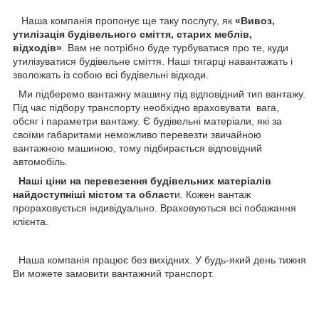
Наша компанія пропонує ще таку послугу, як
«Вивоз,
утилізація будівельного сміття, старих меблів,
відходів»
. Вам не потрібно буде турбуватися про те, куди
утилізуватися будівельне сміття. Наші тягарці навантажать і
зволожать із собою всі будівельні відходи.
Ми підберемо вантажну машину під відповідний тип вантажу.
Під час підбору транспорту необхідно враховувати вага,
обсяг і параметри вантажу. Є будівельні матеріали, які за
своїми габаритами неможливо перевезти звичайною
вантажною машиною, тому підбирається відповідний
автомобіль.
Наші ціни на перевезення будівельних матеріалів
найдоступніші містом та област
и. Кожен вантаж
прораховується індивідуально. Враховуються всі побажання
клієнта.
Наша компанія працює без вихідних. У будь-який день тижня
Ви можете замовити вантажний транспорт.