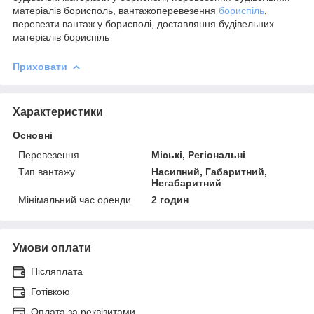
матеріалів борисполь, вантажоперевезення
бориспіль
,
перевезти вантаж у борисполі, доставляння будівельних
матеріалів бориспіль
Приховати
Характеристики
Основні
Перевезення
Міські, Регіональні
Тип вантажу
Насипний, Габаритний,
Негабаритний
Мінімальний час оренди
2 годин
Умови оплати
Післяплата
Готівкою
Оплата за реквізитами