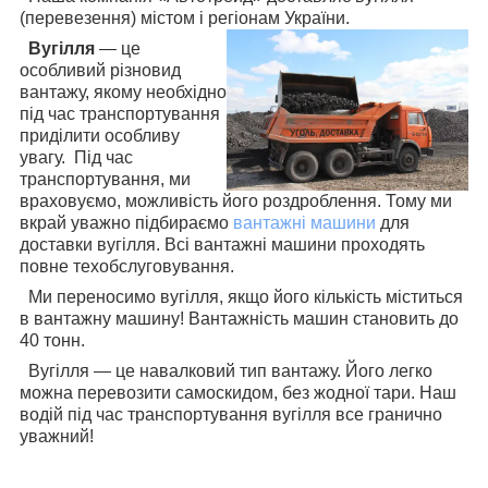
(перевезення) містом і регіонам
України.
Вугілля
— це
особливий різновид
вантажу, якому необхідно
під час транспортування
приділити особливу
увагу. Під час
транспортування, ми
враховуємо, можливість його роздроблення. Тому ми
вкрай уважно підбираємо
вантажні машини
для
доставки вугілля. Всі вантажні машини проходять
повне техобслуговування.
Ми переносимо вугілля, якщо його кількість міститься
в вантажну машину! Вантажність машин становить до
40 тонн.
Вугілля — це навалковий тип вантажу. Його легко
можна перевозити самоскидом, без жодної тари. Наш
водій під час транспортування вугілля все гранично
уважний!