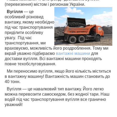
(перевезення) містом і регионам
України.
Вугілля
— це
особливий різновид
вантажу, якому необхідно
під час транспортування
приділити особливу
увагу. Під час
транспортування, ми
враховуємо, можливість його роздроблення. Тому ми
вкрай уважно підбираємо
вантажні машини
для
доставки вугілля. Всі вантажні машини проходять
повне техобслуговування.
Ми переносимо вугілля, якщо його кількість міститься
в вантажну машину! Вантажність машин становить до
40 тонн.
Вугілля — це навалковий тип вантажу. Його легко
можна перевозити самоскидом, без жодної тари. Наш
водій під час транспортування вугілля все гранично
уважний!