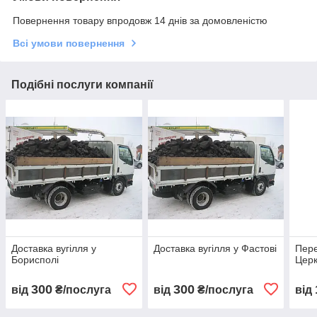
Повернення товару впродовж 14 днів за домовленістю
Всі умови повернення
Подібні послуги компанії
Доставка вугілля у
Доставка вугілля у Фастові
Пере
Борисполі
Церк
300
300
від
₴/послуга
від
₴/послуга
від