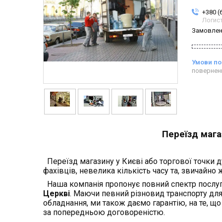
+380 (
Логис
Замовлен
повернен
Переїзд магаз
Переїзд магазину у Києві або торгової точки д
фахівців, невелика кількість часу та, звичайно 
Наша компанія пропонує повний спектр послу
Церкві
. Маючи певний різновид транспорту дл
обладнання, ми також даємо гарантію, на те, що
за попередньою договореністю.