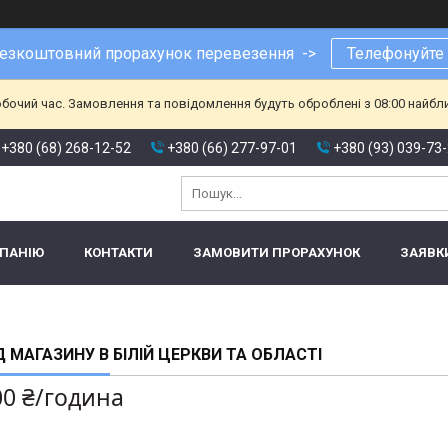
езкоштовний прорахунок перевезення ->
Телефонуйте
обочий час. Замовлення та повідомлення будуть оброблені з 08:00 найбл
+380 (68) 268-12-52
+380 (66) 277-97-01
+380 (93) 039-73
МПАНІЮ
КОНТАКТИ
ЗАМОВИТИ ПРОРАХУНОК
ЗАЯВК
Д МАГАЗИНУ В БІЛІЙ ЦЕРКВИ ТА ОБЛАСТІ
00 ₴/година