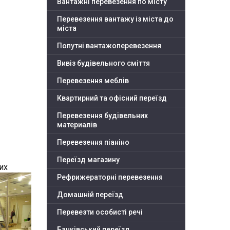
Вантажні перевезення по місту
Перевезення вантажу із міста до
міста
Попутні вантажоперевезення
Вивіз будівельного сміття
Перевезення меблів
Квартирний та офісний переїзд
Перевезення будівельних
материалів
Перевезення піаніно
Переїзд магазину
их
Рефрижераторні перевезення
Домашній переїзд
Перевезти особисті речі
Банківський переїзд