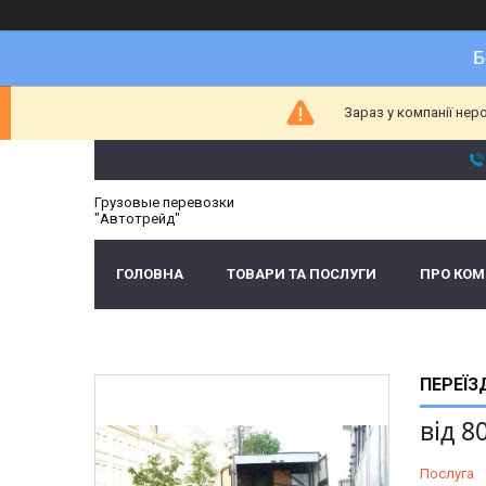
Б
Зараз у компанії нер
Грузовые перевозки
"Автотрейд"
ГОЛОВНА
ТОВАРИ ТА ПОСЛУГИ
ПРО КО
ПЕРЕЇЗ
від
8
Послуга