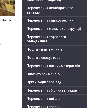
Перевезення негабаритного
вантажу
ас, і,
Перевезення сільхозтехніки
Перевезення металоконструкцій
Перевезення торгового
обладнання
е
Послуги вантажників
Послуги евакуатора
Перевезення сипких материалів
Вивіз стирах меблів
Організацій переїзду
Перевезення збірних вантажів
Перевезення сейфів
Перевезення тварин