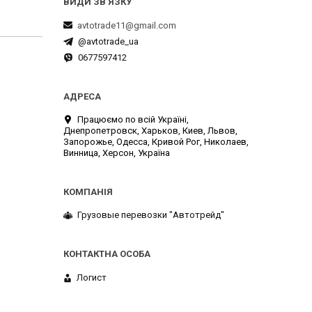
avtotrade11@gmail.com
@avtotrade_ua
0677597412
Працюємо по всій Україні,
Днепропетровск, Харьков, Киев, Львов,
Запорожье, Одесса, Кривой Рог, Николаев,
Винница, Херсон, Україна
Грузовые перевозки "Автотрейд"
Логист