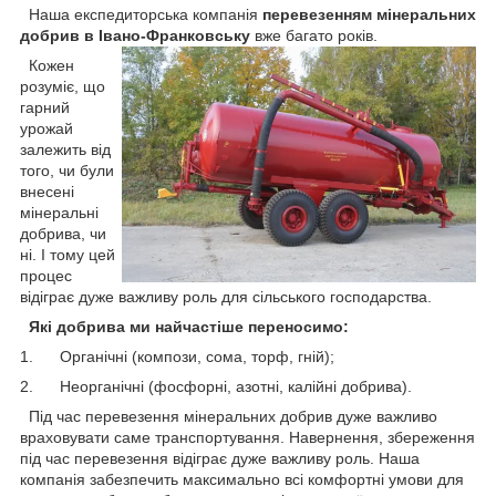
Наша експедиторська компанія
перевезенням мінеральних
добрив в Івано-Франковську
вже багато років.
Кожен
розуміє, що
гарний
урожай
залежить від
того, чи були
внесені
мінеральні
добрива, чи
ні. І тому цей
процес
відіграє дуже важливу роль для сільського господарства.
Які добрива ми найчастіше переносимо:
1. Органічні (компози, сома, торф, гній);
2. Неорганічні (фосфорні, азотні, калійні добрива).
Під час перевезення мінеральних добрив дуже важливо
враховувати саме транспортування. Навернення, збереження
під час перевезення відіграє дуже важливу роль. Наша
компанія забезпечить максимально всі комфортні умови для