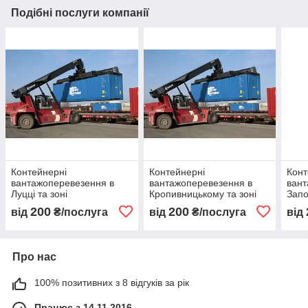
Подібні послуги компанії
Контейнерні
Контейнерні
Конт
вантажоперевезення в
вантажоперевезення в
вант
Луцці та зоні
Кропивницькому та зоні
Запо
200
200
від
₴/послуга
від
₴/послуга
від
Про нас
100% позитивних з 8 відгуків за рік
Працює з 14.11.2016