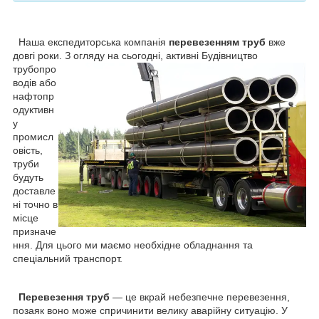
Наша експедиторська компанія
перевезенням труб
вже
довгі роки. З огляду на сьогодні, активні
Будівництво
трубопро
водів або
нафтопр
одуктивн
у
промисл
овість,
труби
будуть
доставле
ні точно в
місце
призначе
ння. Для цього ми маємо необхідне обладнання та
спеціальний транспорт.
Перевезення труб
— це вкрай небезпечне перевезення,
позаяк воно може спричинити велику аварійну ситуацію. У