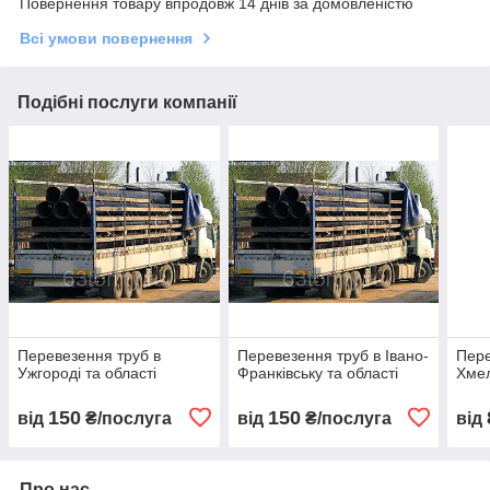
Повернення товару впродовж 14 днів за домовленістю
Всі умови повернення
Подібні послуги компанії
Перевезення труб в
Перевезення труб в Івано-
Пере
Ужгороді та області
Франківську та області
Хмел
150
150
від
₴/послуга
від
₴/послуга
від
Про нас