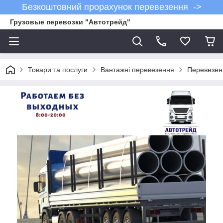
Безкоштовний прорахунок перевезення ->
Грузовые перевозки "Автотрейд"
Товари та послуги
Вантажні перевезення
Перевезен