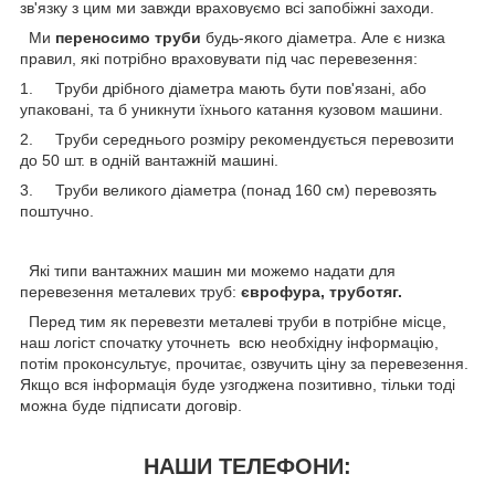
зв'язку з цим ми завжди враховуємо всі запобіжні заходи.
Ми
переносимо труби
будь-якого діаметра. Але є низка
правил, які потрібно враховувати під час перевезення:
1. Труби дрібного діаметра мають бути пов'язані, або
упаковані, та б уникнути їхнього катання кузовом машини.
2. Труби середнього розміру рекомендується перевозити
до 50 шт. в одній вантажній машині.
3. Труби великого діаметра (понад 160 см) перевозять
поштучно.
Які типи вантажних машин ми можемо надати для
перевезення металевих труб:
єврофура, труботяг.
Перед тим як перевезти металеві труби в потрібне місце,
наш логіст спочатку уточнеть всю необхідну інформацію,
потім проконсультує, прочитає, озвучить ціну за перевезення.
Якщо вся інформація буде узгоджена позитивно, тільки тоді
можна буде підписати договір.
НАШИ ТЕЛЕФОНИ: