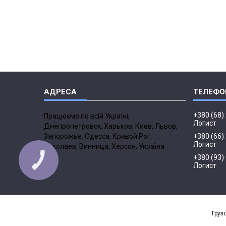
+380 (68)
Працюємо по всій Україні,
Логист
Днепропетровск, Харьков, Киев, Львов,
Запорожье, Одесса, Кривой Рог,
+380 (66)
Логист
Николаев, Винница, Херсон, Україна
+380 (93)
Логист