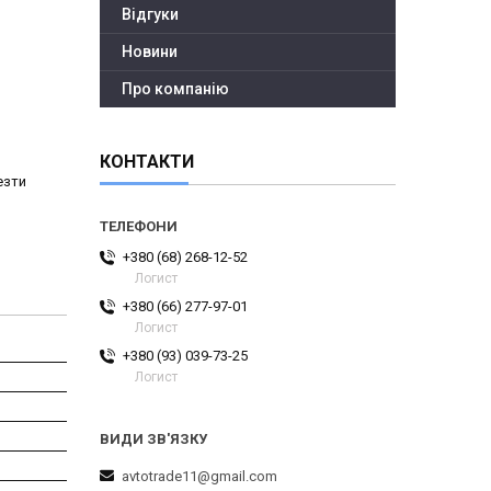
Відгуки
Новини
Про компанію
КОНТАКТИ
езти
+380 (68) 268-12-52
Логист
+380 (66) 277-97-01
Логист
+380 (93) 039-73-25
Логист
avtotrade11@gmail.com