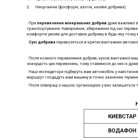
2. Неорганічні (фосфорні, азотні, калійні добрива).
При
перевезення мінеральних добрив
дуже важливо в
транспортування. Навернення, збереження під час переве
комфортні умови для доставки добриву в будь-яку точку м
Сухі добрива
перевозяться в критих вантажних автомоб
Після кожного перевезення добрив, кузов вантажної маш
значущість цих перевезень, тому ставимося до них із дуж
Наші експедитори підберуть вам автомобіль у найстиснен
маршрут і подадуть вам машину в точно зазначені терміни
Після співпраці з нашою організацією у вас залишаться 
КИЕВСТАР
ВОДАФОН