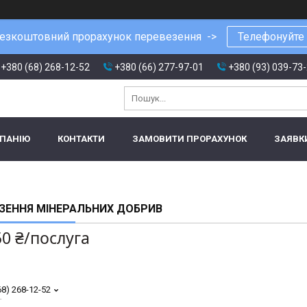
езкоштовний прорахунок перевезення ->
Телефонуйте
+380 (68) 268-12-52
+380 (66) 277-97-01
+380 (93) 039-73
МПАНІЮ
КОНТАКТИ
ЗАМОВИТИ ПРОРАХУНОК
ЗАЯВК
ЗЕННЯ МІНЕРАЛЬНИХ ДОБРИВ
50 ₴/послуга
68) 268-12-52
т