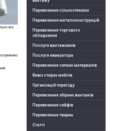
вантажу
Перевезення сільхозтехніки
Перевезення металоконструкцій
льно всі
Перевезення торгового
обладнання
Послуги вантажників
розуміємо
Послуги евакуатора
Перевезення сипких материалів
ний
Вивіз стирах меблів
Організацій переїзду
Перевезення збірних вантажів
Перевезення сейфів
Перевезення тварин
Статті