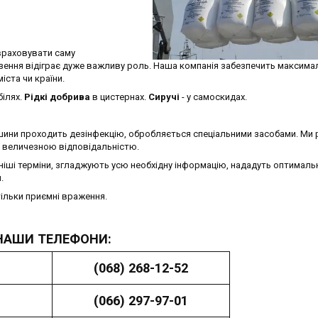
раховувати саму
зення відіграє дуже важливу роль. Наша компанія забезпечить максима
іста чи країни.
ілях.
Рідкі добрива
в цистернах.
Сиручі
- у самоскидах.
ини проходить дезінфекцію, обробляється спеціальними засобами. Ми 
е величезною відповідальністю.
іші терміни, згладжують усю необхідну інформацію, нададуть оптималь
.
тільки приємні враження.
НАШИ ТЕЛЕФОНИ:
(068) 268-12-52
(066) 297-97-01