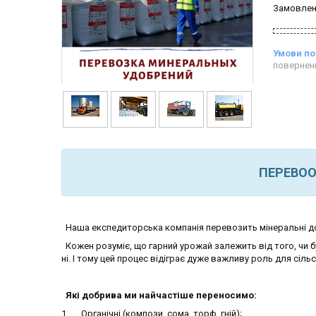
Замовлен
повернен
ПЕРЕВОО
Наша експедиторська компанія перевозить мінеральні до
Кожен розуміє, що гарний урожай залежить від того, чи б
ні. І тому цей процес відіграє дуже важливу роль для сіл
Які добрива ми найчастіше переносимо:
1. Органічні (компози, сома, торф, гній);