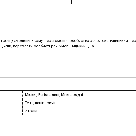
ті речі у хмельницькому, перевезення особистих речей хмельницький, пе
цький, перевезти особисті речі хмельницький ціна
Міські, Регіональні, Міжнародні
Тент, напівпричіп
2 годин