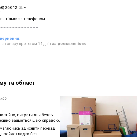
68) 268-12-52
т
ня тільки за телефоном
ня товару протягом 14 днів
за домовленістю
му та област
чей?
остійно, витративши безліч
фесійно займеться цією справою.
магаючись здійснити переїзд
д пройде гладко без