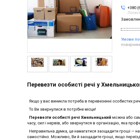
+380 (
Логис
Замовлен
повернен
Перевезти особисті речі у Хмельницько
Якщо у вас виникла потреба в перевезенні особистих ре
То Ви звернулися в потрібне місце!
Перевезти особисті речі Хмельницький
можна або сам
часу, сил і нервів, або звернутися в організацію, яка про
Неправильна думка, це намагатися заощадити гроші — на
самостійно. Можливо, Ви й заощадите гроші, якщо переїз