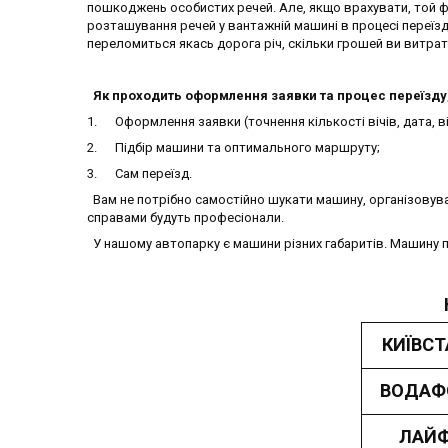
пошкоджень особистих речей. Але, якщо врахувати, той ф
розташування речей у вантажній машині в процесі переїзду
переломиться якась дорога річ, скільки грошей ви витрати
Як проходить оформлення заявки та процес переїзду, 
1. Оформлення заявки (точнення кількості вічів, дата, ві
2. Підбір машини та оптимального маршруту;
3. Сам переїзд.
Вам не потрібно самостійно шукати машину, організовува
справами будуть професіонали.
У нашому автопарку є машини різних габаритів. Машину під
КИЇВСТ
ВОДАФ
ЛАЙ