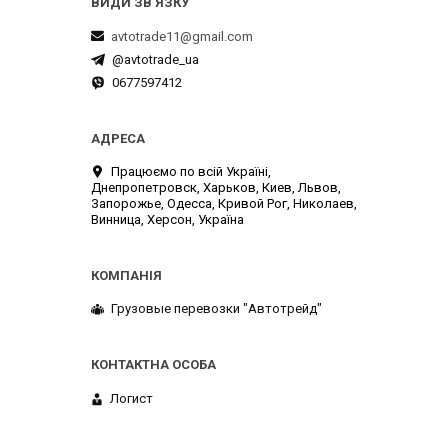
avtotrade11@gmail.com
@avtotrade_ua
0677597412
Працюємо по всій Україні,
Днепропетровск, Харьков, Киев, Львов,
Запорожье, Одесса, Кривой Рог, Николаев,
Винница, Херсон, Україна
Грузовые перевозки "Автотрейд"
Логист