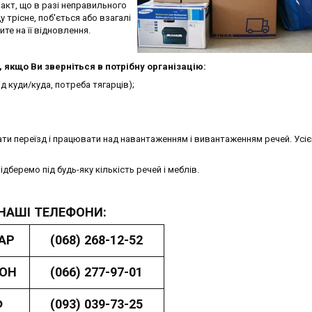
акт, що в разі неправильного
 трісне, поб'ється або взагалі
те на її відновлення.
якщо Ви зверніться в потрібну організацію:
д куди/куда, потреба тягарців);
ти переїзд і працювати над навантаженням і вивантаженням речей. Усі
беремо під будь-яку кількість речей і меблів.
НАШІ ТЕЛЕФОНИ:
АР
(068) 268-12-52
ОН
(066) 277-97-01
Ф
(093) 039-73-25