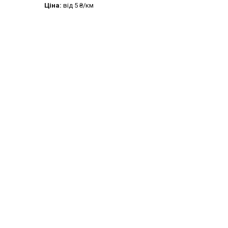
Ціна:
від 5 ₴/км