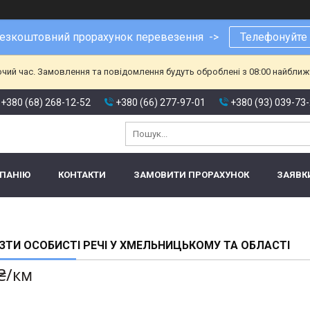
езкоштовний прорахунок перевезення ->
Телефонуйте
очий час. Замовлення та повідомлення будуть оброблені з 08:00 найближч
+380 (68) 268-12-52
+380 (66) 277-97-01
+380 (93) 039-73
МПАНІЮ
КОНТАКТИ
ЗАМОВИТИ ПРОРАХУНОК
ЗАЯВК
ЗТИ ОСОБИСТІ РЕЧІ У ХМЕЛЬНИЦЬКОМУ ТА ОБЛАСТІ
 ₴/км