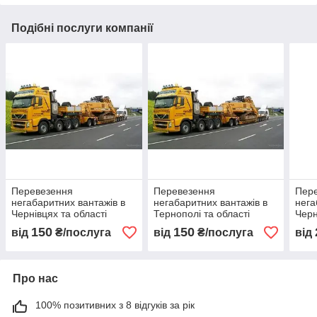
Подібні послуги компанії
Перевезення
Перевезення
Пер
негабаритних вантажів в
негабаритних вантажів в
нега
Чернівцях та області
Тернополі та області
Черн
150
150
від
₴/послуга
від
₴/послуга
від
Про нас
100% позитивних з 8 відгуків за рік