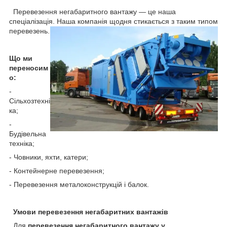
Перевезення негабаритного вантажу — це наша
спеціалізація. Наша компанія щодня стикається з таким типом
перевезень.
Що ми
переносим
о:
-
Сільхозтехні
ка;
-
Будівельна
техніка;
- Човники, яхти, катери;
- Контейнерне перевезення;
- Перевезення металоконструкцій і балок.
Умови перевезення негабаритних вантажів
Для
перевезення негабаритного вантажу у