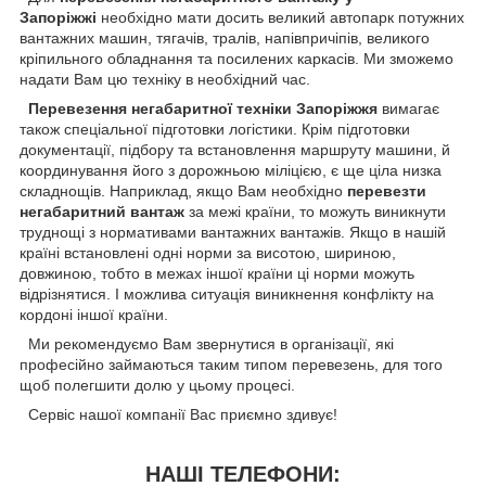
Запоріжжі
необхідно мати досить великий автопарк потужних
вантажних машин, тягачів, тралів, напівпричіпів, великого
кріпильного обладнання та посилених каркасів. Ми зможемо
надати Вам цю техніку в необхідний час.
Перевезення негабаритної техніки
Запоріжжя
вимагає
також спеціальної підготовки логістики. Крім підготовки
документації, підбору та встановлення маршруту машини, й
координування його з дорожньою міліцією, є ще ціла низка
складнощів. Наприклад, якщо Вам необхідно
перевезти
негабаритний вантаж
за межі країни, то можуть виникнути
труднощі з нормативами вантажних вантажів. Якщо в нашій
країні встановлені одні норми за висотою, шириною,
довжиною, тобто в межах іншої країни ці норми можуть
відрізнятися. І можлива ситуація виникнення конфлікту на
кордоні іншої країни.
Ми рекомендуємо Вам звернутися в організації, які
професійно займаються таким типом перевезень, для того
щоб полегшити долю у цьому процесі.
Сервіс нашої компанії Вас приємно здивує!
НАШІ ТЕЛЕФОНИ: