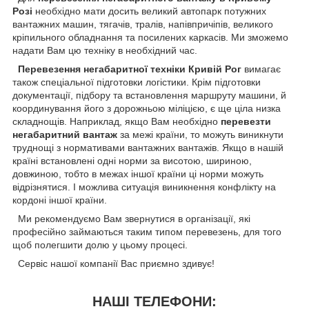
Розі
необхідно мати досить великий автопарк потужних
вантажних машин, тягачів, тралів, напівпричіпів, великого
кріпильного обладнання та посилених каркасів. Ми зможемо
надати Вам цю техніку в необхідний час.
Перевезення негабаритної техніки Кривій Рог
вимагає
також спеціальної підготовки логістики. Крім підготовки
документації, підбору та встановлення маршруту машини, й
координування його з дорожньою міліцією, є ще ціла низка
складнощів. Наприклад, якщо Вам необхідно
перевезти
негабаритний вантаж
за межі країни, то можуть виникнути
труднощі з нормативами вантажних вантажів. Якщо в нашій
країні встановлені одні норми за висотою, шириною,
довжиною, тобто в межах іншої країни ці норми можуть
відрізнятися. І можлива ситуація виникнення конфлікту на
кордоні іншої країни.
Ми рекомендуємо Вам звернутися в організації, які
професійно займаються таким типом перевезень, для того
щоб полегшити долю у цьому процесі.
Сервіс нашої компанії Вас приємно здивує!
НАШІ ТЕЛЕФОНИ: