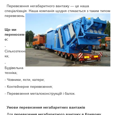
Перевезення негабаритного вантажу — це наша
спеціалізація. Наша компанія щодня стикається з таким типом
перевезень.
Що ми
переносим
о:
-
Сільхозтехні
ка;
-
Будівельна
техніка;
- Човники, яхти, катери;
- Контейнерне перевезення;
- Перевезення металоконструкцій і балок.
Умови перевезення негабаритних вантажів
Для
перевезення негабаритного вантажу в Кривому