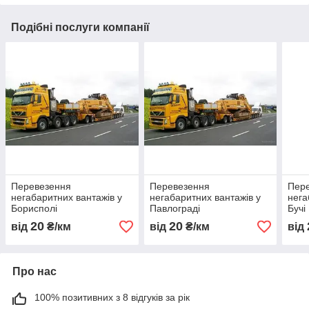
Подібні послуги компанії
Перевезення
Перевезення
Пер
негабаритних вантажів у
негабаритних вантажів у
нега
Борисполі
Павлограді
Бучі
20
20
від
₴/км
від
₴/км
від
Про нас
100% позитивних з 8 відгуків за рік