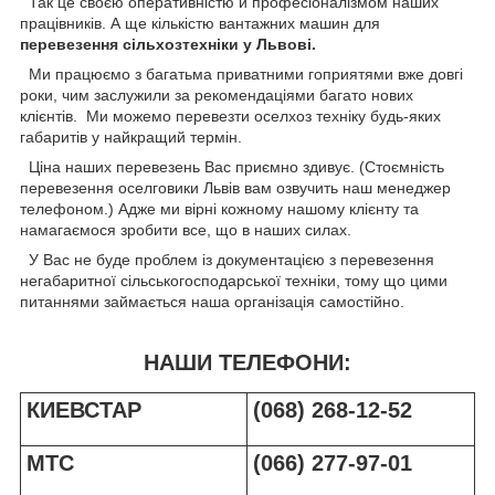
Так це своєю оперативністю й професіоналізмом наших
працівників. А ще кількістю вантажних машин для
перевезення сільхозтехніки у Львові.
Ми працюємо з багатьма приватними гоприятями вже довгі
роки, чим заслужили за рекомендаціями багато нових
клієнтів. Ми можемо перевезти оселхоз техніку будь-яких
габаритів у найкращий термін.
Ціна наших перевезень Вас приємно здивує. (Стоємність
перевезення оселговики Львів вам озвучить наш менеджер
телефоном.) Адже ми вірні кожному нашому клієнту та
намагаємося зробити все, що в наших силах.
У Вас не буде проблем із документацією з перевезення
негабаритної сільськогосподарської техніки, тому що цими
питаннями займається наша організація самостійно.
НАШИ ТЕЛЕФОНИ:
КИЕВСТАР
(068) 268-12-52
МТС
(066) 277-97-01