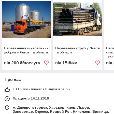
Перевезення мінеральних
Перевезення труб у Львові
Пер
добрив у Львові та області
та області
сіль
техн
200
15
від
₴/послуга
від
₴/км
від
Про нас
100% позитивних з 8 відгуків за рік
Працює з 14.11.2016
м. Днепропетровск, Харьков, Киев, Львов,
Запорожье, Одесса, Кривой Рог, Николаев, Винница,