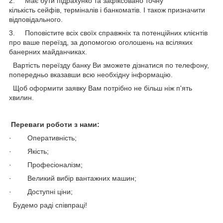
2. Має бути підрахунко та зафіксовано точну
кількість сейфів, терміналів і банкоматів. І також призначити
відповідального.
3. Поповістите всіх своїх справжніх та потенційних клієнтів
про ваше переїзд, за допомогою оголошень на всіляких
банерних майданчиках.
Вартість переїзду банку Ви зможете дізнатися по телефону,
попередньо вказавши всю необхідну інформацію.
Щоб оформити заявку Вам потрібно не більш ніж п'ять
хвилин.
Переваги роботи з нами:
· Оперативність;
· Якість;
· Професіоналізм;
· Великий вибір вантажних машин;
· Доступні ціни;
Будемо раді співпраці!