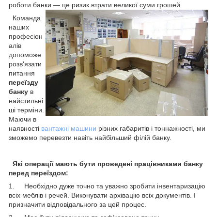
роботи банки — це ризик
втрати великої суми грошей.
Команда
наших
професіон
алів
допоможе
розв'язати
питання
переїзду
банку
в
найстильні
ші терміни.
Маючи в
наявності
вантажні машини
різних габаритів і тоннажності, ми
зможемо перевезти навіть найбільший філій банку.
Які операції мають бути проведені працівниками банку
перед переїздом:
1. Необхідно дуже точно та уважно зробити інвентаризацію
всіх меблів і речей. Виконувати архівацію всіх документів. І
призначити відповідального за цей процес.