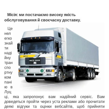
Місія:
ми постачаємо високу якість
обслуговування й своєчасну доставку.
Це
нел
егко
знай
ти
наді
йну
тран
спо
ртну
ком
пані
ю в
Луц
ці, яка запропонує вам надійний сервіс. Вам
доведеться пройти через уста реклами або прочитати
деякі відгуки та оцінки вебсайтів, щоб прийняти