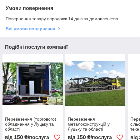
Умови повернення
Повернення товару впродовж 14 днів за домовленістю
Всі умови повернення
Подібні послуги компанії
Перевезення (торгового)
Перевезення
Пер
обладнання у Луцьку та
металоконструкцій у
сіль
області
Луцьку та області
техн
150
150
від
₴/послуга
від
₴/послуга
від