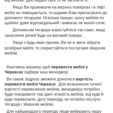
від меблів, щоб надалі просто не загубити їх;
·
Якщо Ви проживали на верхніх поверхах і в ліфт
меблі не поміщаються, то радимо Вам припасувати до
допомоги тягарцям. Оскільки процес зносу меблів по
щаблях дуже відповідальний і вимагає не малої сили;
·
Допомогам тягарців користуйтеся так само, якщо
занесення речей буде на високий поверх;
·
Якщо з будь-яких причин, Ви не в змозі зібрати
розібрані меблі, то скористайтеся послугами збирачів
меблів.
Вантажну машину, щоб
перевезти меблі у
Черкасах
підбере наш менеджер.
Ви також, відразу зможете дізнатися
вартість
перевезти меблі Черкаси
. Для визначення точної
вартості перевезення меблів, менеджеру потрібно
буде повідомити такі дані: кількість меблів, від куди й
куди перевозити, дату переїзду, чи потрібні послуги
тягарців і збирачів меблів.
Для найшвидшого переїзду люди вибирають нашу