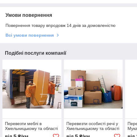
Умови повернення
Повернення товару впродовж 14 днів за домовленістю
Всі умови повернення
Подібні послуги компанії
Перевезти меблі в
Перевезти особисті речі у
Пере
Хмельницькому та області
Хмельницькому та області
Мук
5
5
від
₴/км
від
₴/км
від