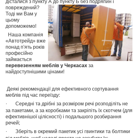
дісталися з пункту А до пункту Б без подряпин і
повреждений?
Тоді ми Вам у
цьому
допоможемо!
Наша компанія
«Автотрейд» вже
понад п'ять років
професійно
займається
перевезенням меблів у Черкасах
за
найдоступнішими цінами!
Деякі рекомендації для ефективного сортування
меблів під час переїзду:
·
Середні та дрібні за розміром речі розподіліть не
за пакетами, а за коробками та закріпіть їх скотчем (для
ефективнішої цілісності) і подальшого розбирання
речей;
·
Зберіть в окремий пакетик усі гвинтики та болтики