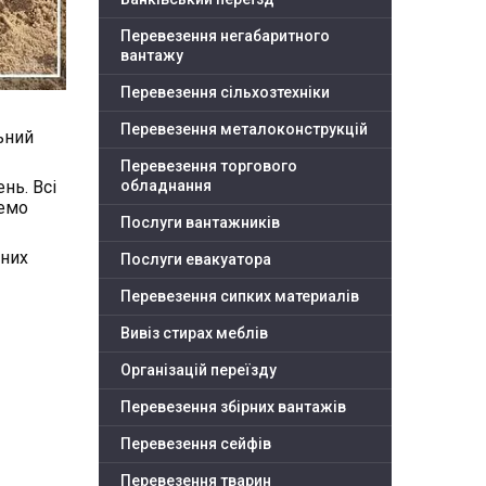
Перевезення негабаритного
вантажу
Перевезення сільхозтехніки
Перевезення металоконструкцій
ьний
Перевезення торгового
нь. Всі
обладнання
ремо
Послуги вантажників
йних
Послуги евакуатора
Перевезення сипких материалів
Вивіз стирах меблів
Організацій переїзду
Перевезення збірних вантажів
Перевезення сейфів
Перевезення тварин