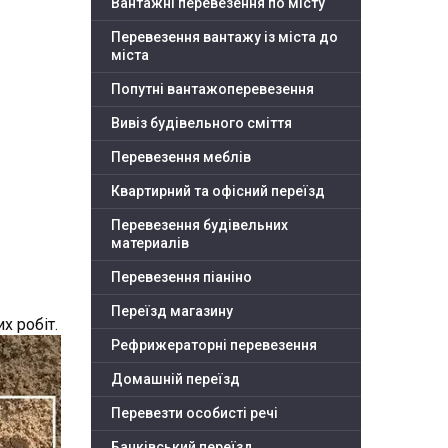
Вантажні перевезення по місту
Перевезення вантажу із міста до
міста
Попутні вантажоперевезення
Вивіз будівельного сміття
Перевезення меблів
Квартирний та офісний переїзд
Перевезення будівельних
материалів
Перевезення піаніно
Переїзд магазину
х робіт.
Рефрижераторні перевезення
Домашній переїзд
Перевезти особисті речі
Банківський переїзд