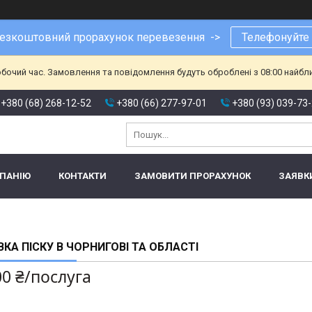
езкоштовний прорахунок перевезення ->
Телефонуйте
обочий час. Замовлення та повідомлення будуть оброблені з 08:00 найбл
+380 (68) 268-12-52
+380 (66) 277-97-01
+380 (93) 039-73
МПАНІЮ
КОНТАКТИ
ЗАМОВИТИ ПРОРАХУНОК
ЗАЯВК
КА ПІСКУ В ЧОРНИГОВІ ТА ОБЛАСТІ
00 ₴/послуга