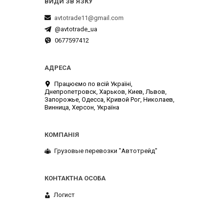
avtotrade11@gmail.com
@avtotrade_ua
0677597412
Працюємо по всій Україні,
Днепропетровск, Харьков, Киев, Львов,
Запорожье, Одесса, Кривой Рог, Николаев,
Винница, Херсон, Україна
Грузовые перевозки "Автотрейд"
Логист