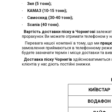
·
Зил (5 тонн);
·
КАМАЗ (10-15 тонн);
·
Самоскид (30-40 тонн);
·
Scania
(40 тонн).
Вартість доставки піску в Чорнигові
залежат
прорахунок Ви можете отримати телефоном у на
Перевага нашої компанії в тому, що ми
працю
замовлення приймаються в телефонному режимі
будете зазначати термін і місце доставки та ви
Доставка піску Чорнигів
здійснюватиметься в
клієнтів у нас діють постійні знижки.
КИЇВСТАР
ВОДАФОН