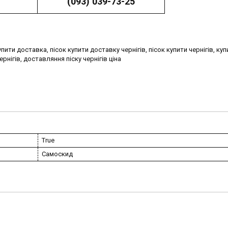
(093) 039-73-25
купити доставка, пісок купити доставку чернігів, пісок купити чернiгів, куп
ернігів, доставляння піску чернігів ціна
True
Самоскид