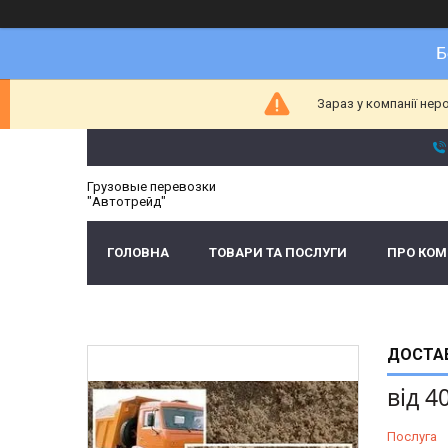
Б
Зараз у компанії нер
Грузовые перевозки
"Автотрейд"
ГОЛОВНА
ТОВАРИ ТА ПОСЛУГИ
ПРО КО
ДОСТАВ
від
4
Послуга