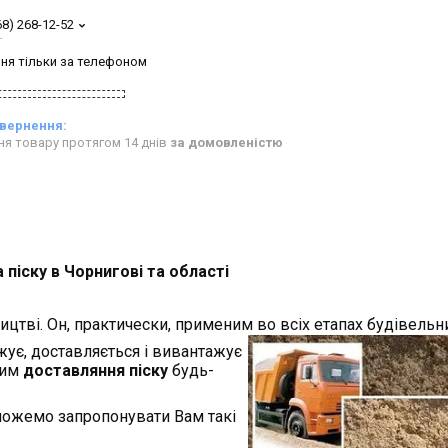
68) 268-12-52
т
ня тільки за телефоном
ня товару протягом 14 днів
за домовленістю
піску в Чорнигові та області
ицтві. Он, практически, применим во
всіх етапах будівельни
ує, доставляється і вивантажує
ним
доставляння піску
будь-
можемо запропонувати Вам такі