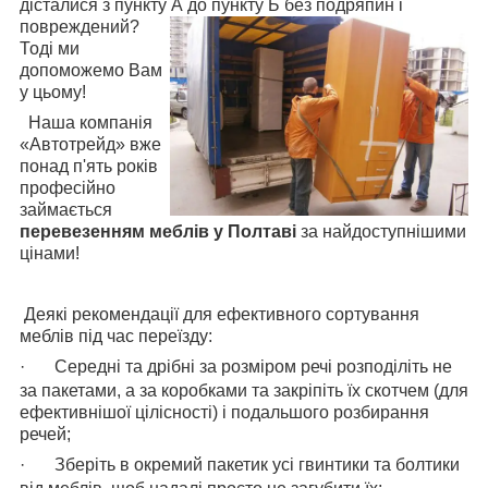
дісталися з пункту А до пункту Б без подряпин і
повреждений?
Тоді ми
допоможемо Вам
у цьому!
Наша компанія
«Автотрейд» вже
понад п'ять років
професійно
займається
перевезенням меблів у Полтаві
за найдоступнішими
цінами!
Деякі рекомендації для ефективного сортування
меблів під час переїзду:
·
Середні та дрібні за розміром речі розподіліть не
за пакетами, а за коробками та закріпіть їх скотчем (для
ефективнішої цілісності) і подальшого розбирання
речей;
·
Зберіть в окремий пакетик усі гвинтики та болтики