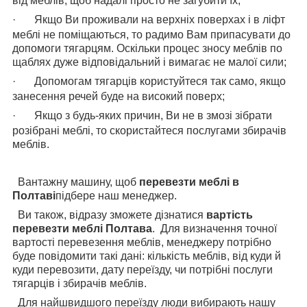
від меблів, щоб надалі просто не загубити їх;
·
Якщо Ви проживали на верхніх поверхах і в ліфт
меблі не поміщаються, то радимо Вам припасувати до
допомоги тягарцям. Оскільки процес зносу меблів по
щаблях дуже відповідальний і вимагає не малої сили;
·
Допомогам тягарців користуйтеся так само, якщо
занесення речей буде на високий поверх;
·
Якщо з будь-яких причин, Ви не в змозі зібрати
розібрані меблі, то скористайтеся послугами збирачів
меблів.
Вантажну машину, щоб
перевезти меблі в
Полтаві
підбере наш менеджер.
Ви також, відразу зможете дізнатися
вартість
перевезти меблі Полтава
. Для визначення точної
вартості перевезення меблів, менеджеру потрібно
буде повідомити такі дані: кількість меблів, від куди й
куди перевозити, дату переїзду, чи потрібні послуги
тягарців і збирачів меблів.
Для найшвидшого переїзду люди вибирають нашу