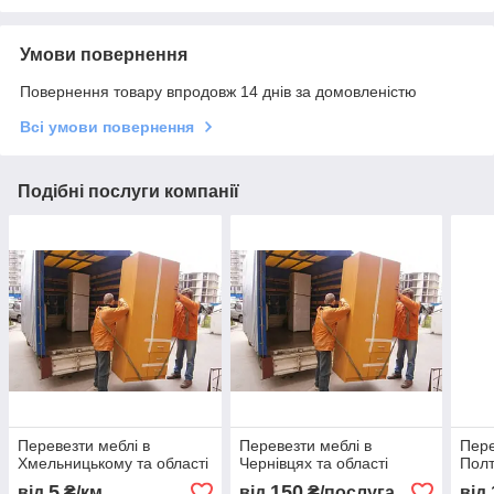
Умови повернення
Повернення товару впродовж 14 днів за домовленістю
Всі умови повернення
Подібні послуги компанії
Перевезти меблі в
Перевезти меблі в
Пере
Хмельницькому та області
Чернівцях та області
Полт
5
150
від
₴/км
від
₴/послуга
від