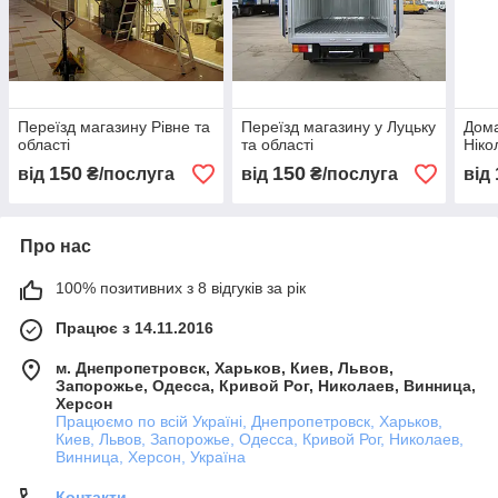
Переїзд магазину Рівне та
Переїзд магазину у Луцьку
Дома
області
та області
Ніко
150
150
від
₴/послуга
від
₴/послуга
від
Про нас
100% позитивних з 8 відгуків за рік
Працює з 14.11.2016
м. Днепропетровск, Харьков, Киев, Львов,
Запорожье, Одесса, Кривой Рог, Николаев, Винница,
Херсон
Працюємо по всій Україні, Днепропетровск, Харьков,
Киев, Львов, Запорожье, Одесса, Кривой Рог, Николаев,
Винница, Херсон, Україна
Контакти