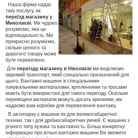
Наша фірма надає
таку послугу, як
переїзд магазину у
Миколаєві
. Ми чудово
розуміємо, яка це
відповідальність. Ми
прекрасно розуміємо,
скільки цінного та
дорогого товару може
бути перевелено.
Для
переїзду магазину в Ніколаєві
ми виділяємо
окремий транспорт, який спеціально призначений для
цього. Вантажні машини зі спеціальними
пакувальними матеріалами, кріпленнями та тросами
мають бути використані для такого переїзду. Оскільки
переміщені матеріали можуть досить крихкими, ми
надаємо вам коробки для перевезення вантажу.
В автопарку є машини як для великогабаритної
техніки, так і для дрібногабаритних речей. Є машини з
різного типу кузова та вантажність. Більш конкретну
інформацію про вільні вантажні машини Ви зможете