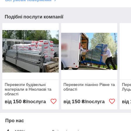
Подібні послуги компанії
Перевезти будівельні
Перевезти піаніно Рівне та
Пере
матеріали в Ніколаєві та
області
Луць
області
150
150
від
₴/послуга
від
₴/послуга
від
Про нас