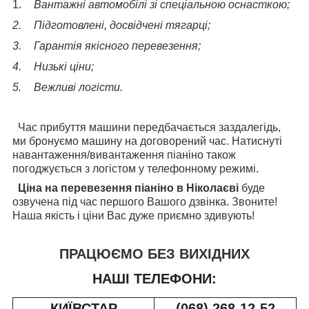
1.
Вантажні автомобілі зі спеціальною оснасткою;
2.
Підготовлені, досвідчені тягарці;
3.
Гарантія якісного перевезення;
4.
Низькі ціни;
5.
Вежливі логісти.
Час прибуття машини передбачається заздалегідь,
ми бронуємо машину на договорений час. Натиснуті
навантаження/вивантаження піаніно також
погоджується з логістом у телефонному режимі.
Ціна на перевезення піаніно в Ніколаєві
буде
озвучена під час першого Вашого дзвінка. Звоните!
Наша якість і ціни Вас дуже приємно здивують!
ПРАЦЮЄМО БЕЗ ВИХІДНИХ
НАШІ ТЕЛЕФОНИ:
КИЇВСТАР
(068) 268-12-52