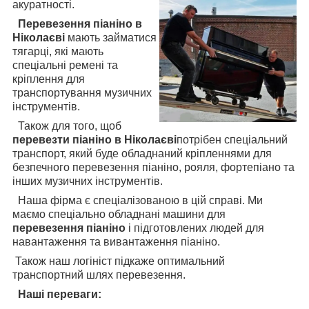
акуратності.
Перевезення піаніно в
Ніколаєві
мають займатися
тягарці, які мають
спеціальні ремені та
кріплення для
транспортування музичних
інструментів.
Також для того, щоб
перевезти піаніно в Ніколаєві
потрібен спеціальний
транспорт, який буде обладнаний кріпленнями для
безпечного перевезення піаніно, рояля, фортепіано та
інших музичних інструментів.
Наша фірма є спеціалізованою в цій справі. Ми
маємо спеціально обладнані машини для
перевезення піаніно
і підготовлених людей для
навантаження та вивантаження піаніно.
Також наш логініст підкаже оптимальний
транспортний шлях перевезення.
Наші переваги: