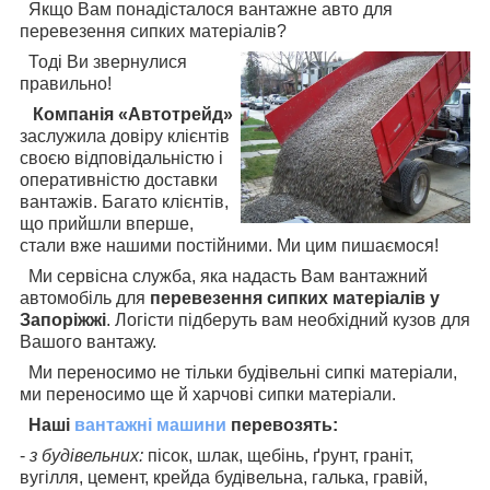
Якщо Вам пона
дісталося вантажне авто для
перевезення сипких матеріалів?
Тоді Ви звернулися
правильно!
Компанія «Автотрейд»
заслужила довіру клієнтів
своєю відповідальністю і
оперативністю доставки
вантажів. Багато клієнтів,
що прийшли вперше,
стали вже нашими постійними. Ми цим пишаємося!
Ми сервісна служба, яка надасть Вам вантажний
автомобіль для
перевезення сипких матеріалів у
Запоріжжі
. Логісти підберуть вам необхідний кузов для
Вашого вантажу.
Ми переносимо не тільки будівельні сипкі матеріали,
ми переносимо ще й харчові сипки матеріали.
Наші
вантажні машини
перевозять:
-
з будівельних:
пісок, шлак, щебінь, ґрунт, граніт,
вугілля, цемент, крейда будівельна, галька, гравій,