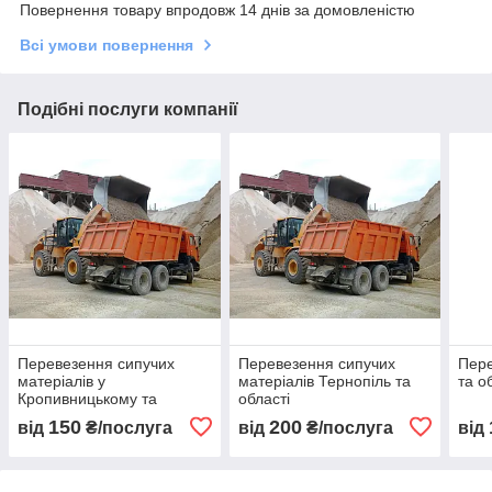
Повернення товару впродовж 14 днів за домовленістю
Всі умови повернення
Подібні послуги компанії
Перевезення сипучих
Перевезення сипучих
Пере
матеріалів у
матеріалів Тернопіль та
та о
Кропивницькому та
області
області
150
200
від
₴/послуга
від
₴/послуга
від