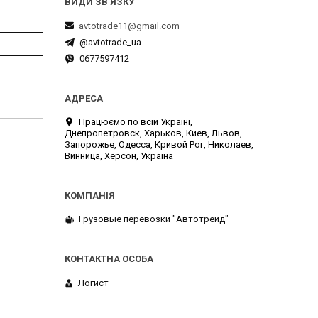
avtotrade11@gmail.com
@avtotrade_ua
0677597412
Працюємо по всій Україні,
Днепропетровск, Харьков, Киев, Львов,
Запорожье, Одесса, Кривой Рог, Николаев,
Винница, Херсон, Україна
Грузовые перевозки "Автотрейд"
Логист