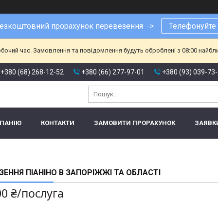
езкоштовний прорахунок перевезення ->
Телефонуйте
обочий час. Замовлення та повідомлення будуть оброблені з 08:00 найбл
+380 (68) 268-12-52
+380 (66) 277-97-01
+380 (93) 039-73
МПАНІЮ
КОНТАКТИ
ЗАМОВИТИ ПРОРАХУНОК
ЗАЯВК
ЗЕННЯ ПІАНІНО В ЗАПОРІЖЖІ ТА ОБЛАСТІ
00 ₴/послуга