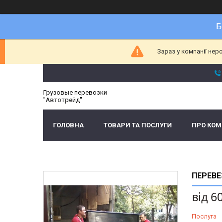
Б
Зараз у компанії нер
Грузовые перевозки
"Автотрейд"
ГОЛОВНА
ТОВАРИ ТА ПОСЛУГИ
ПРО КО
ПЕРЕВЕ
від
6
Послуга