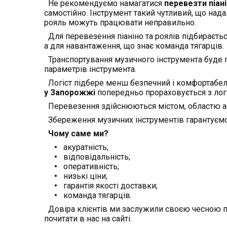
Не рекомендуємо намагатися
перевезти піан
самостійно. Інструмент такий чутливий, що нада
рояль можуть працювати неправильно.
Для перевезення піаніно та роялів підбираєтьс
а для навантаження, що знає команда тягарців.
Транспортування музичного інструмента буде 
параметрів інструмента.
Логіст підбере менш безпечний і комфортабел
у Запорожжі
попередньо прораховується з лог
Перевезення здійснюються містом, областю а
Збереження музичних інструментів гарантуєм
Чому саме ми?
акуратність;
відповідальність;
оперативність;
низькі ціни;
гарантія якості доставки;
команда тягарців.
Довіра клієнтів ми заслужили своєю чесною пр
почитати в нас на сайті.