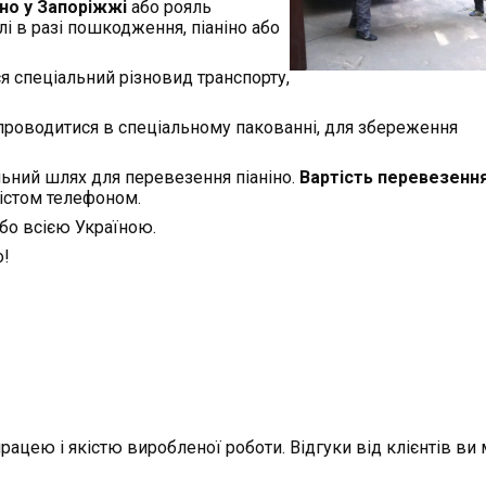
іно у Запоріжжі
або рояль
лі в разі пошкодження, піаніно або
я спеціальний різновид транспорту,
проводитися в спеціальному пакованні, для збереження
ьний шлях для перевезення піаніно.
Вартість перевезення
істом телефоном.
бо всією Україною.
о!
ацею і якістю виробленої роботи. Відгуки від клієнтів ви