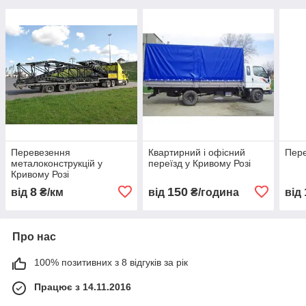
Перевезення
Квартирний і офісний
Пере
металоконструкцій у
переїзд у Кривому Розі
Кривому Розі
8
150
від
₴/км
від
₴/година
від
Про нас
100% позитивних з 8 відгуків за рік
Працює з 14.11.2016