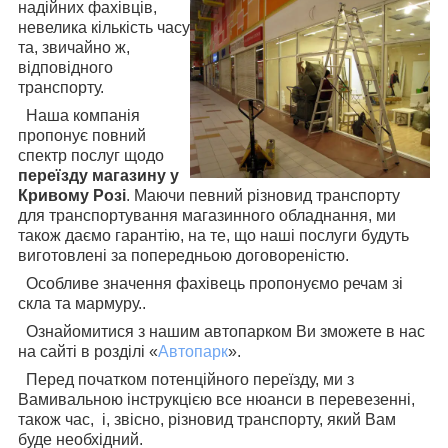
надійних фахівців,
невелика кількість часу
та, звичайно ж,
відповідного
транспорту.
Наша компанія
пропонує повний
спектр послуг щодо
переїзду магазину у
Кривому Розі
. Маючи певний різновид транспорту
для транспортування магазинного обладнання, ми
також даємо гарантію, на те, що наші послуги будуть
виготовлені за попередньою договореністю.
Особливе значення фахівець пропонуємо речам зі
скла та мармуру..
Ознайомитися з нашим автопарком Ви зможете в нас
на сайті в розділі «
Автопарк
».
Перед початком потенційного переїзду, ми з
Вамивальною інструкцією все нюанси в перевезенні,
також час, і, звісно, різновид транспорту, який Вам
буде необхідний.