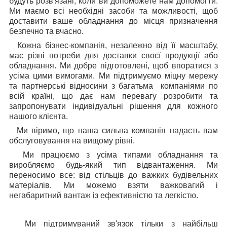
будуть розв'язані, коли ви допоможете нам допомогти.
Ми маємо всі необхідні засоби та можливості, щоб
доставити ваше обладнання до місця призначення
безпечно та вчасно.
Кожна бізнес-компанія, незалежно від її масштабу,
має різні потреби для доставки своєї продукції або
обладнання. Ми добре підготовлені, щоб впоратися з
усіма цими вимогами. Ми підтримуємо міцну мережу
та партнерські відносини з багатьма компаніями по
всій країні, що дає нам перевагу розробити та
запропонувати індивідуальні рішення для кожного
нашого клієнта.
Ми віримо, що наша сильна компанія надасть вам
обслуговування на вищому рівні.
Ми працюємо з усіма типами обладнання та
виробляємо будь-який тип відвантаження. Ми
переносимо все: від стільців до важких будівельних
матеріалів. Ми можемо взяти важковагий і
негабаритний вантаж із ефективністю та легкістю.
Ми підтримуваний зв'язок тільки з найбільш