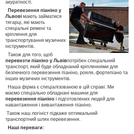
акуратності.
Перевезення піаніно у
Львові
мають займатися
тягарці, які мають
спеціальні ремені та
кріплення для
транспортування музичних
інструментів.
Також для того, щоб
перевезти піаніно у Львів
потрібен спеціальний
транспорт, який буде обладнаний кріпленнями для
безпечного перевезення піаніно, рояля, фортепіано та
інших музичних інструментів.
Наша фірма є спеціалізованою в цій справі. Ми
маємо спеціально обладнані машини для
перевезення піаніно
і підготовлених людей для
навантаження і вивантаження піаніно.
Також наш логініст підкаже оптимальний
транспортний шлях перевезення.
Наші переваги: