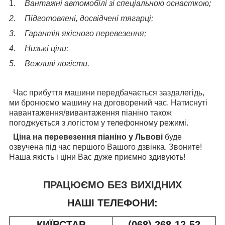
1.
Вантажні автомобілі зі спеціальною оснасткою;
2.
Підготовлені, досвідчені тягарці;
3.
Гарантія якісного перевезення;
4.
Низькі ціни;
5.
Вежливі логісти.
Час прибуття машини передбачається заздалегідь,
ми бронюємо машину на договорений час. Натиснуті
навантаження/вивантаження піаніно також
погоджується з логістом у телефонному режимі.
Ціна на перевезення піаніно у Львові
буде
озвучена під час першого Вашого дзвінка. Звоните!
Наша якість і ціни Вас дуже приємно здивують!
ПРАЦЮЄМО БЕЗ ВИХІДНИХ
НАШІ ТЕЛЕФОНИ:
КИЇВСТАР
(068) 268-12-52