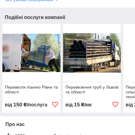
Подібні послуги компанії
Перевезти піаніно Рівне та
Перевезення труб у Львові
Пер
області
та області
сіль
техн
150
15
від
₴/послуга
від
₴/км
від
Про нас