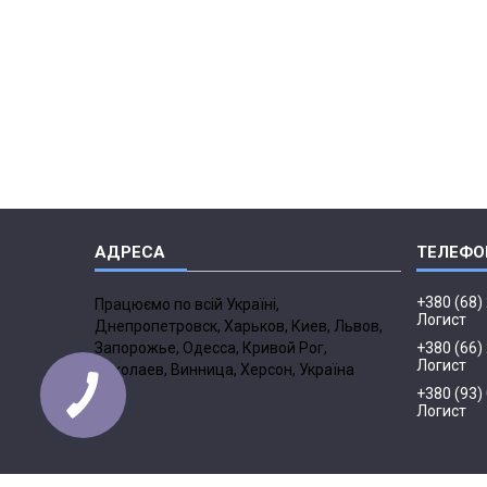
+380 (68)
Працюємо по всій Україні,
Логист
Днепропетровск, Харьков, Киев, Львов,
Запорожье, Одесса, Кривой Рог,
+380 (66)
Логист
Николаев, Винница, Херсон, Україна
+380 (93)
Логист