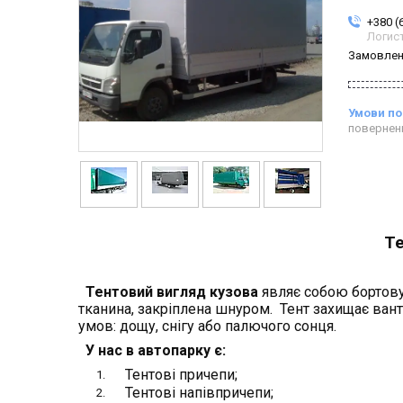
+380 (
Логис
Замовлен
повернен
Те
Тентовий вигляд кузова
являє собою бортову
тканина, закріплена шнуром. Тент захищає вант
умов: дощу, снігу або палючого сонця.
У нас в автопарку є:
Тентові причепи;
Тентові напівпричепи;