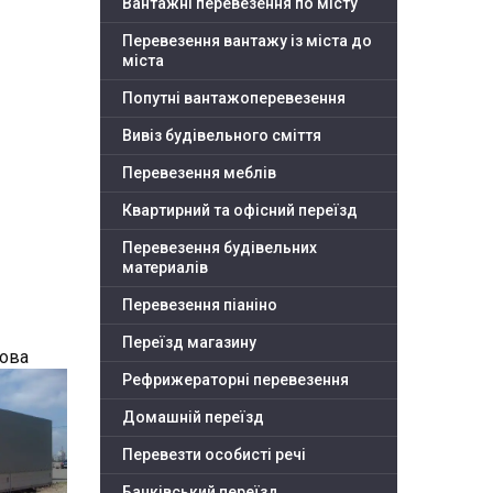
Вантажні перевезення по місту
Перевезення вантажу із міста до
міста
Попутні вантажоперевезення
Вивіз будівельного сміття
Перевезення меблів
Квартирний та офісний переїзд
Перевезення будівельних
материалів
Перевезення піаніно
Переїзд магазину
това
Рефрижераторні перевезення
Домашній переїзд
Перевезти особисті речі
Банківський переїзд