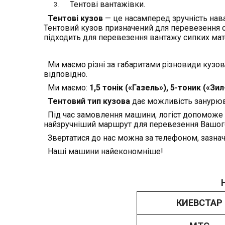
Тентові вантажівки.
Тентові кузов
— це насамперед зручність нав
Тентовий кузов призначений для перевезення су
підходить для перевезення вантажу сипких мате
Ми маємо різні за габаритами різновиди кузові
відповідно.
Ми маємо:
1,5 тонік («Газель»), 5-тоник («Зи
Тентовий тип кузова
дає можливість занурюв
Під час замовлення машини, логіст допоможе в
найзручніший маршрут для перевезення Вашог
Звертатися до нас можна за телефоном, зазначен
Наші машини найекономніше!
КИЕВСТАР