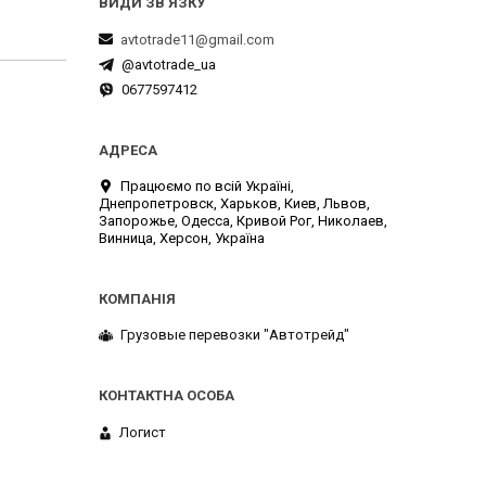
avtotrade11@gmail.com
@avtotrade_ua
0677597412
Працюємо по всій Україні,
Днепропетровск, Харьков, Киев, Львов,
Запорожье, Одесса, Кривой Рог, Николаев,
Винница, Херсон, Україна
Грузовые перевозки "Автотрейд"
Логист