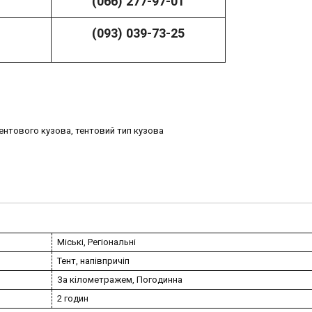
(066) 277-97-01
(093) 039-73-2
5
тентового кузова, тентовий тип кузова
Міські, Регіональні
Тент, напівпричіп
За кілометражем, Погодинна
2 годин