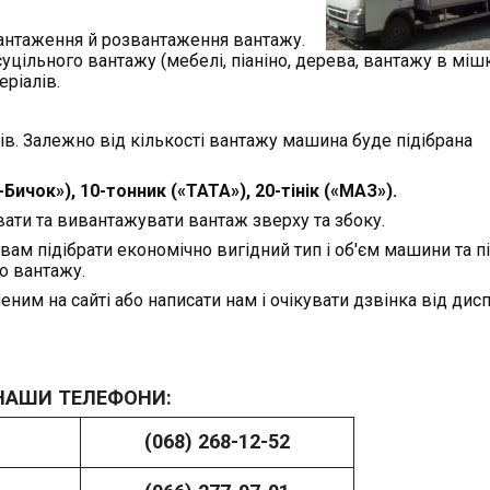
антаження й розвантаження вантажу.
цільного вантажу (мебелі, піаніно, дерева, вантажу в мішк
ріалів.
в. Залежно від кількості вантажу машина буде підібрана
л-Бичок»), 10-тонник («ТАТА»), 20-тінік («МАЗ»).
ати та вивантажувати вантаж зверху та збоку.
ам підібрати економічно вигідний тип і об'єм машини та 
о вантажу.
им на сайті або написати нам і очікувати дзвінка від дисп
НАШИ ТЕЛЕФОНИ:
(068) 268-12-52