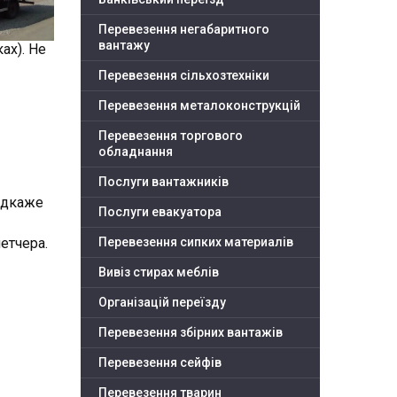
Перевезення негабаритного
вантажу
ах). Не
Перевезення сільхозтехніки
Перевезення металоконструкцій
Перевезення торгового
обладнання
Послуги вантажників
підкаже
Послуги евакуатора
етчера.
Перевезення сипких материалів
Вивіз стирах меблів
Організацій переїзду
Перевезення збірних вантажів
Перевезення сейфів
Перевезення тварин