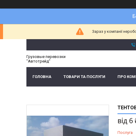
Б
Зараз у компанії нероб
Грузовые перевозки
"Автотрейд"
ГОЛОВНА
ТОВАРИ ТА ПОСЛУГИ
ПРО КО
ТЕНТОВ
від
6
Послуга