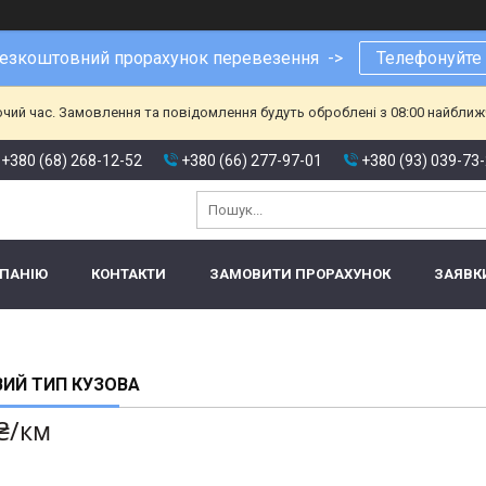
езкоштовний прорахунок перевезення ->
Телефонуйте
очий час. Замовлення та повідомлення будуть оброблені з 08:00 найближч
+380 (68) 268-12-52
+380 (66) 277-97-01
+380 (93) 039-73
МПАНІЮ
КОНТАКТИ
ЗАМОВИТИ ПРОРАХУНОК
ЗАЯВК
ИЙ ТИП КУЗОВА
 ₴/км