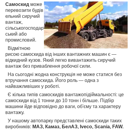
Самоскид
може
перевозити будів
ельний сиручий
вантаж,
сільськогосподар
ський або
промисловий.
Відмітною
рисою самоскида від інших вантажних машин є —
відкидний кузов. Який легко вивантажить сиручий
вантаж без приваблення робочої сили.
На сьогодні жодна конструкція не може статися без
втручання самоскида. Його роль — одна з
найважливіших у роботі.
Є кілька типів самоскидів вантажопідіймальності: це
самоскиди від 1 тонни до 10 тонн і більше. Підбір
машини йде відповідно до ваги, об'єму та характеру
вантажу.
У нашому автопарку представлені самоскиди таких
виробників:
МАЗ, Камаз, БелАЗ,
Iveco
,
Scania
,
FAW
.