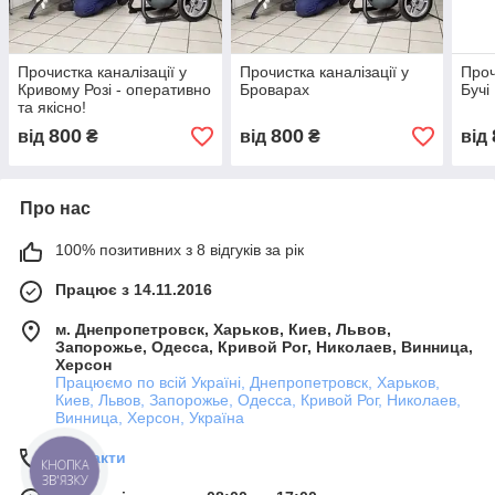
Прочистка каналізації у
Прочистка каналізації у
Проч
Кривому Розі - оперативно
Броварах
Бучі
та якісно!
800
800
від
₴
від
₴
від
Про нас
100% позитивних з 8 відгуків за рік
Працює з 14.11.2016
м. Днепропетровск, Харьков, Киев, Львов,
Запорожье, Одесса, Кривой Рог, Николаев, Винница,
Херсон
Працюємо по всій Україні, Днепропетровск, Харьков,
Киев, Львов, Запорожье, Одесса, Кривой Рог, Николаев,
Винница, Херсон, Україна
Контакти
КНОПКА
ЗВ'ЯЗКУ