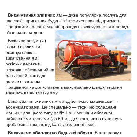
Викачування зливних ям
— дуже популярна послуга для
власників приватних будинків і промислових підприємств.
Працівники нашої компанії проводять викачування ям понад
п'ять разів на день.
Важливо розуміти і
вчасно викликати
експлуатацію з
викачування ям,
оскільки перелив
відходів небезпечний як
для людей, так і для
довкілля загалом.
Працівники нашої компанії в максимально швидкі терміни
викачать вашу зливну яму.
Викачування зливних ям ми здійснюємо
машинами —
ассенізаторами
. Це спеціально — технічно обладнані
машини для цього типу робіт. Наші машини обладнані
найдовшими тросами (до 60 м), для того, якщо виникнуть
проблеми з тим, як під'їхати до зливної ями).
Викачуємо абсолютно будь-які обсяги
. В автопарку є