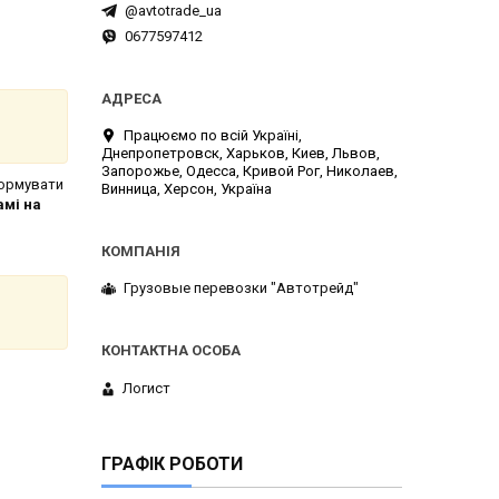
@avtotrade_ua
0677597412
Працюємо по всій Україні,
Днепропетровск, Харьков, Киев, Львов,
Запорожье, Одесса, Кривой Рог, Николаев,
сформувати
Винница, Херсон, Україна
амі на
я.
Грузовые перевозки "Автотрейд"
Логист
ГРАФІК РОБОТИ