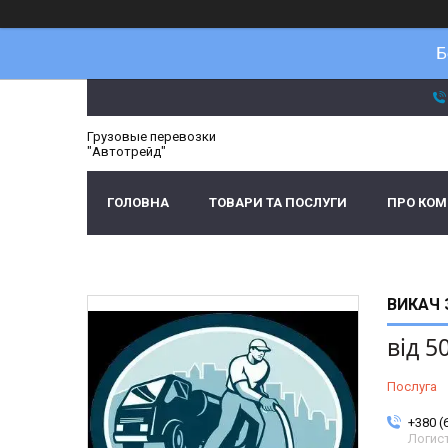
Б
Грузовые перевозки
"Автотрейд"
ГОЛОВНА
ТОВАРИ ТА ПОСЛУГИ
ПРО КО
ВИКАЧ 
від
5
Послуга
+380 (
Логис