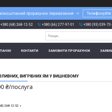
езкоштовний прорахунок перевезення ->
Телефонуйте
+380 (68) 268-12-52
+380 (66) 277-97-01
+380 (93) 039-73
МПАНІЮ
КОНТАКТИ
ЗАМОВИТИ ПРОРАХУНОК
ЗАЯВК
ЗЛИВНИХ, ВИГРІБНИХ ЯМ У ВИШНЕВОМУ
00 ₴/послуга
68) 268-12-52
т