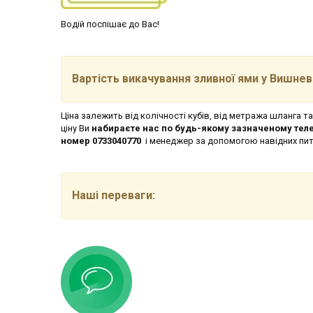
Водій поспішає до Вас!
Вартість викачування зливної ями
у Вишнев
Ціна залежить від колічності кубів, від метража шланга та
ціну Ви
набираєте нас по будь-якому зазначеному телеф
номер 0733040770
і менеджер за допомогою навідних пи
Наші переваги: