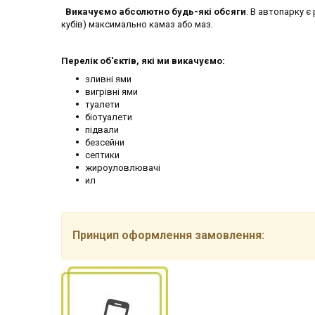
Викачуємо абсолютно будь-які обсяги
. В автопарку є 
кубів) максимально камаз або маз.
Перелік об'єктів, які ми викачуємо:
зливні ями
вигрівні ями
туалети
біотуалети
підвали
безсейни
септики
жироуловлювачі
ил
Принцип оформлення замовлення: