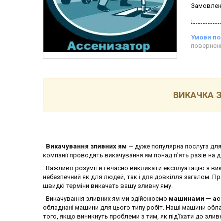
Замовлен
повернен
ВИКАЧКА 
Викачування зливних ям
— дуже популярна послуга для
компанії проводять викачування ям понад п'ять разів на д
Важливо розуміти і вчасно викликати експлуатацію з вик
небезпечний як для людей, так і для довкілля загалом. П
швидкі терміни викачать вашу зливну яму.
Викачування зливних ям ми здійснюємо
машинами — ас
обладнані машини для цього типу робіт. Наші машини обл
того, якщо виникнуть проблеми з тим, як під'їхати до зливн