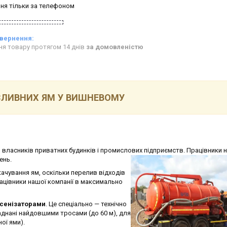
ня тільки за телефоном
ня товару протягом 14 днів
за домовленістю
ЗЛИВНИХ ЯМ У ВИШНЕВОМУ
 власників приватних будинків і промислових підприємств. Працівники 
ень.
ачування ям, оскільки перелив відходів
рацівники нашої компанії в максимально
сенізаторами
. Це спеціально — технічно
аднані найдовшими тросами (до 60 м), для
ої ями).