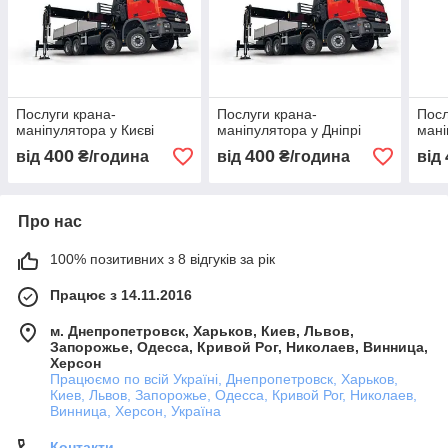
Послуги крана-
Послуги крана-
Посл
маніпулятора у Києві
маніпулятора у Дніпрі
мані
400
400
від
₴/година
від
₴/година
від
Про нас
100% позитивних з 8 відгуків за рік
Працює з 14.11.2016
м. Днепропетровск, Харьков, Киев, Львов,
Запорожье, Одесса, Кривой Рог, Николаев, Винница,
Херсон
Працюємо по всій Україні, Днепропетровск, Харьков,
Киев, Львов, Запорожье, Одесса, Кривой Рог, Николаев,
Винница, Херсон, Україна
Контакти