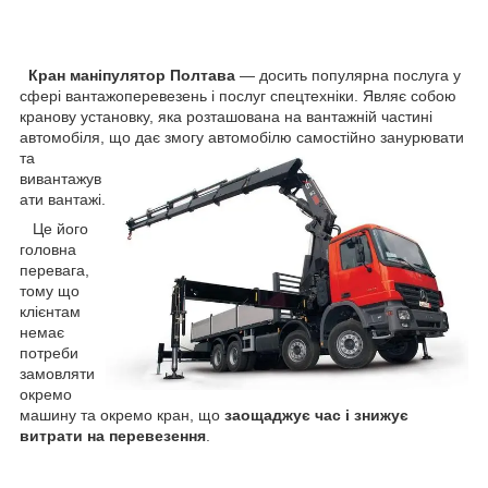
Кран маніпулятор Полтава
— досить популярна послуга у
сфері вантажоперевезень і послуг спецтехніки. Являє собою
кранову установку, яка розташована на вантажній частині
автомобіля, що дає змогу
автомобілю самостійно занурювати
та
вивантажув
ати вантажі.
Це його
головна
перевага,
тому що
клієнтам
немає
потреби
замовляти
окремо
машину та окремо кран, що
заощаджує час і знижує
витрати на перевезення
.