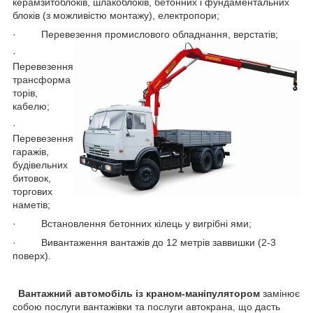
керамзитоблоків, шлакоблоків, бетонних і фундаментальних
блоків (з можливістю монтажу), електропори;
· Перевезення промислового обладнання, верстатів;
·
Перевезення
трансформа
торів,
кабелю;
·
Перевезення
гаражів,
будівельних
битовок,
торгових
наметів;
· Встановлення бетонних кілець у вигрібні ями;
· Вивантаження вантажів до 12 метрів заввишки (2-3
поверх).
Вантажний автомобіль із краном-маніпулятором
замінює
собою послуги вантажівки та послуги автокрана, що дасть