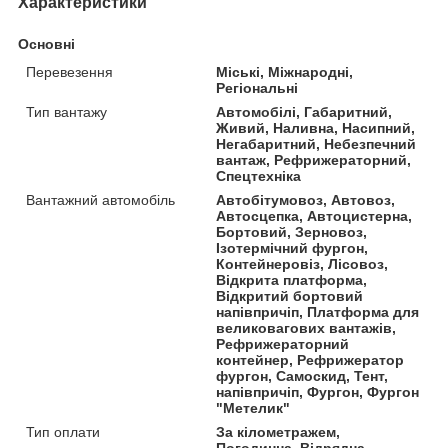
Характеристики
Основні
Перевезення
Міські, Міжнародні,
Регіональні
Тип вантажу
Автомобілі, Габаритний,
Живий, Наливна, Насипний,
Негабаритний, Небезпечний
вантаж, Рефрижераторний,
Спецтехніка
Вантажний автомобіль
Автобітумовоз, Автовоз,
Автосцепка, Автоцистерна,
Бортовий, Зерновоз,
Ізотермічний фургон,
Контейнеровіз, Лісовоз,
Відкрита платформа,
Відкритий бортовий
напівпричіп, Платформа для
великовагових вантажів,
Рефрижераторний
контейнер, Рефрижератор
фургон, Самоскид, Тент,
напівпричіп, Фургон, Фургон
"Метелик"
Тип оплати
За кілометражем,