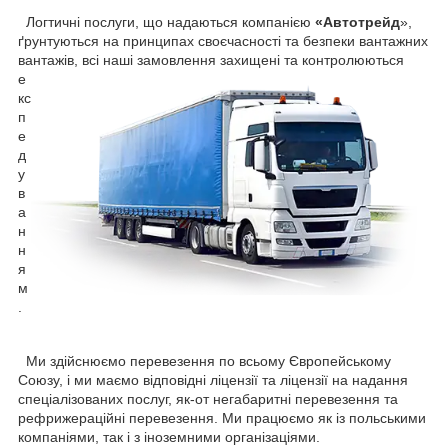
Логтичні послуги, що надаються компанією
«Автотрейд
»,
ґрунтуються на принципах своєчасності та безпеки вантажних
вантажів, всі наші замовлення захищені та контролюються
е
кс
п
е
д
у
в
а
н
н
я
м
.
Ми здійснюємо перевезення по всьому Європейському
Союзу, і ми маємо відповідні ліцензії та ліцензії на надання
спеціалізованих послуг, як-от негабаритні перевезення та
рефрижераційні перевезення. Ми працюємо як із польськими
компаніями, так і з іноземними організаціями.