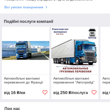
Всі умови повернення
Подібні послуги компанії
Автомобільні вантажні
Автомобільні вантажні
Авто
перевезення до Франції
перевезення "Автотрейд"
пер
16
250
від
₴/км
від
₴/послуга
від
Про нас