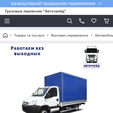
Безкоштовний прорахунок перевезення ->
Грузовые перевозки "Автотрейд"
Товари та послуги
Вантажні перевезення
Автомобіл