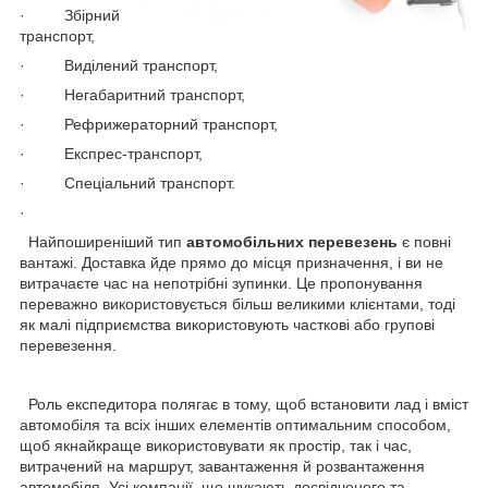
· Збірний
транспорт,
· Виділений транспорт,
· Негабаритний транспорт,
· Рефрижераторний транспорт,
· Експрес-транспорт,
· Спеціальний транспорт.
·
Найпоширеніший тип
автомобільних перевезень
є повні
вантажі. Доставка йде прямо до місця призначення, і ви не
витрачаєте час на непотрібні зупинки. Це пропонування
переважно використовується більш великими клієнтами, тоді
як малі підприємства використовують часткові або групові
перевезення.
Роль експедитора полягає в тому, щоб встановити лад і вміст
автомобіля та всіх інших елементів оптимальним способом,
щоб якнайкраще використовувати як простір, так і час,
витрачений на маршрут, завантаження й розвантаження
автомобіля. Усі компанії, що шукають досвідченого та