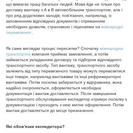
що вимагає праці багатьох людей. Мова йде не тільки про
доставку вантажу з А в В автомобільним транспортом, але і
про ряд додаткових заходів, пов'язаних, наприклад, із
заповненням відповідних документів і отриманням
необхідних дозволів, страховкою і ліцензіями на
міжнародні
перевезення
.
Як саме виглядає процес пересилки? Спочатку
міжнародна
транспортна
компанія приймає замовлення, а потім
займається укладанням договору та підбором відповідного
транспортного засобу. Тип вантажу, транспортного засобу
залежить від типу перевезеного товару можуть перевозитися
інші товари, наприклад вантажівки та інші рефрижераторні
вантажівки. Потім посилка забирається у відправника, вона
надійно охороняється, оформляється необхідна
документація і вантаж доставляється. Після завершення
транспортного обслуговування експедитор отримує посилку з
документацією і проходить з нею митне оформлення. Потім
вантаж доставляється до місця призначення.
Які обов'язки експедитора?