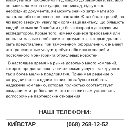
не виникала митна ситуація, наприклад, відсутність
необхідних документів, які можуть значно затримати або
навіть запобігти перевезення вантажів. Є так багато речей, на
які варто звернути увагу при організації вантажу, що більшість
людей не змогли б зробити це без співпраці з досвідченим
експедитором. Кроме того, изменяющиеся требования или
дополнительные необходимые документы, которые должны
быть представлены при таможенном оформлении, означают,
что транспортные услуги требуют обширных знаний и
постоянного мониторинга отраслевых новостей.
В настоящее время на рынке довольно много компаний,
которые предоставляют логистические услуги - как крупные,
так и более мелкие предприятия. Принимая решение о
сотрудничестве с одним из них, не забудьте выбрать
надежную компанию, которая полностью соответствует
ожиданиям и требованиям, что позволит вам установить
долгосрочные партнерские отношения.
НАШІ ТЕЛЕФОНИ:
КИЇВСТАР
(068) 268-12-52