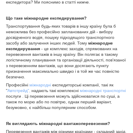
експедитора? Ми пояснимо в статті нижче.
Що таке міжнародне експедирування?
Транспортування будь-яких товарів в іншу країну була б
неможлива без професійно запланованих дій - вибору
досвідченого водія, пошуку підходящого транспортного
засобу або залучення інших людей. Тому
міжнародне
експедирування
- це комплекс заходів, спрямованих на
перевезення вантажів в іншу країну. Він полягає в такому
логістичному планування та організації діяльності, пов'язаної
з перевезенням вантажів, що вони досягають пункту
призначення максимально швидко і в той же час повністю
безпечно.
Професійні
міжнародні
експедиторські компанії, такі як
"
Автотрейд",
надають такі комплексні
міжнародні транспортні
послуги . Ці перевезення можуть здійснюватися по суші, а
також по морю або по повітрю, однак перший варіант,
безумовно, є найбільш популярним способом.
Як виглядають міжнародні вантажоперевезення?
Перевезення вантажів між різними країнами - складний захід,