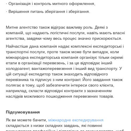
· Організація і контроль митного оформлення,
· Вирішення питань зберігання і зберігання.
Митне агентство також відіграє важливу роль. Деякі з
компаній, що надають логістичні послуги, навіть мають власні
агентства, завдяки чому весь процес значно прискорюється.
Найчастіше дана компанія надає комплексні експедиторські і
транспортні послуги, проте також може бути випадок, коли
міжнародна експедиторська компанія організує тільки окремі
етапи в організації перевезень, і за це відповідає інший
холодоагент, вантажоперевезення і інший вид транспорту. У
цій ситуації експедитор також знаходить відповідного
перевізника та підписує з ним контракт. Його завдання також
полягає в тому, щоб забезпечити інтереси свого клієнта,
наприклад, скласти відповідні контракти з зазначенням
наслідків можливого пошкодження перевезених товарів.
Підсумовування
Як ви можете бачити,
міжнародне експедирування
складається з низки складних завдань, які повинні
виконуватися професійно і відповідно до законодавства, щоб