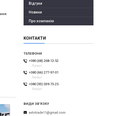
Відгуки
Новини
ання.
Про компанію
КОНТАКТИ
+380 (68) 268-12-52
Логист
+380 (66) 277-97-01
Логист
+380 (93) 039-73-25
Логист
avtotrade11@gmail.com