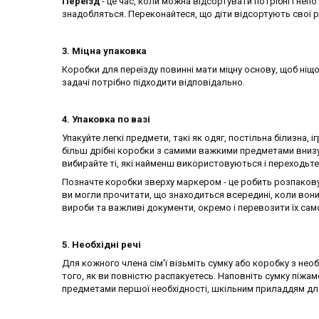
Переїзд
- це час, коли можна відсортувати потрібні і непот
знадобляться. Переконайтеся, що діти відсортують свої р
3. Міцна упаковка
Коробки для переїзду повинні мати міцну основу, щоб ніщо
задачі потрібно підходити відповідально.
4. Упаковка по вазі
Упакуйте легкі предмети, такі як одяг, постільна білизна, і
більш дрібні коробки з самими важкими предметами внизу
вибирайте ті, які найменш використовуються і переходьте 
Позначте коробки зверху маркером - це робить розпакову
ви могли прочитати, що знаходиться всередині, коли вони
вироби та важливі документи, окремо і перевозити їх сам
5. Необхідні речі
Для кожного члена сім'ї візьміть сумку або коробку з не
того, як ви повністю распакуетесь. Наповніть сумку піжа
предметами першої необхідності, шкільним приладдям для