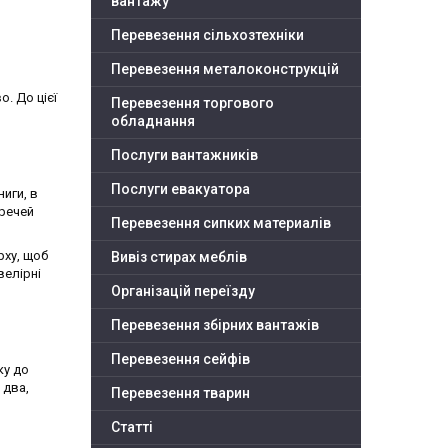
вантажу
Перевезення сільхозтехніки
Перевезення металоконструкцій
. До цієї
Перевезення торгового
обладнання
Послуги вантажників
Послуги евакуатора
ниги, в
 речей
Перевезення сипких материалів
рху, щоб
Вивіз стирах меблів
велірні
Організацій переїзду
Перевезення збірних вантажів
Перевезення сейфів
ку до
 два,
Перевезення тварин
Статті