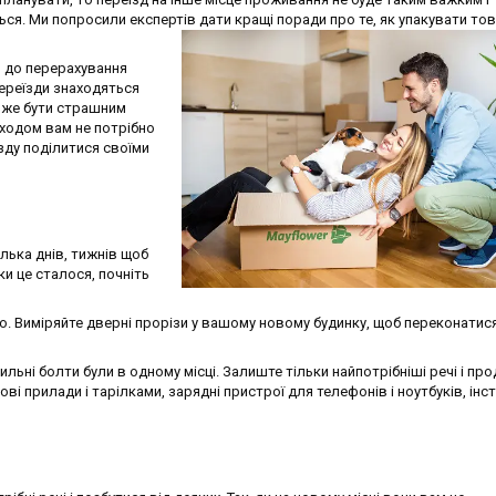
ся. Ми попросили експертів дати кращі поради про те, як упакувати тов
 до перерахування
переїзди знаходяться
може бути страшним
ходом вам не потрібно
зду поділитися своїми
ілька днів, тижнів щоб
ки це сталося, почніть
о. Виміряйте дверні прорізи у вашому новому будинку, щоб переконатис
ильні болти були в одному місці. Залиште тільки найпотрібніші речі і пр
ові прилади і тарілками, зарядні пристрої для телефонів і ноутбуків, ін