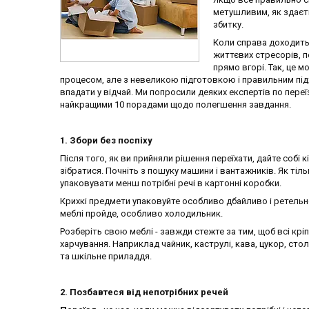
метушливим, як здаєть
збитку.
Коли справа доходить
життєвих стресорів, 
прямо вгорі. Так, це 
процесом, але з невеликою підготовкою і правильним під
впадати у відчай. Ми попросили деяких експертів по переї
найкращими 10 порадами щодо полегшення завдання.
1. Збори без поспіху
Після того, як ви прийняли рішення переїхати, дайте собі к
зібратися. Почніть з пошуку машини і вантажників. Як тіль
упаковувати менш потрібні речі в картонні коробки.
Крихкі предмети упаковуйте особливо дбайливо і ретельн
меблі пройде, особливо холодильник.
Розберіть свою меблі - завжди стежте за тим, щоб всі кріп
харчування. Наприклад чайник, каструлі, кава, цукор, стол
та шкільне приладдя.
2. Позбавтеся від непотрібних речей