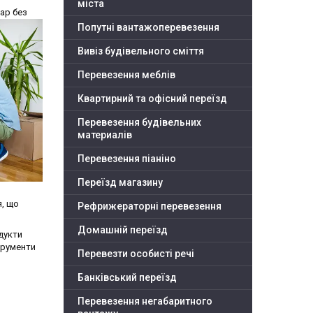
міста
ар без
Попутні вантажоперевезення
Вивіз будівельного сміття
Перевезення меблів
Квартирний та офісний переїзд
Перевезення будівельних
материалів
Перевезення піаніно
Переїзд магазину
я, що
Рефрижераторні перевезення
Домашній переїзд
одукти
струменти
Перевезти особисті речі
Банківський переїзд
Перевезення негабаритного