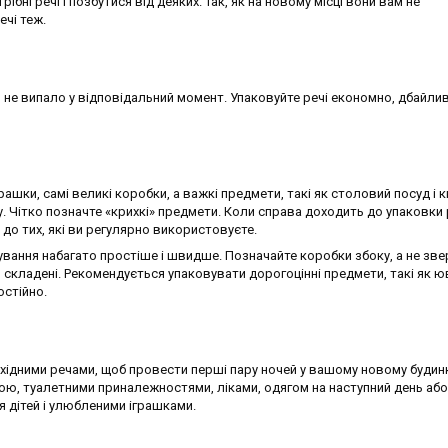
рібні речі і позбутися від деяких. Так, як на новому місці вони вам не
ечі теж.
 не випало у відповідальний момент. Упаковуйте речі економно, дбайливо
грашки, самі великі коробки, а важкі предмети, такі як столовий посуд і к
. Чітко позначте «крихкі» предмети. Коли справа доходить до упаковки
до тих, які ви регулярно використовуєте.
вання набагато простіше і швидше. Позначайте коробки збоку, а не зве
 складені. Рекомендується упаковувати дорогоцінні предмети, такі як ю
остійно.
обхідними речами, щоб провести перші пару ночей у вашому новому будин
мою, туалетними приналежностями, ліками, одягом на наступний день або
 дітей і улюбленими іграшками.