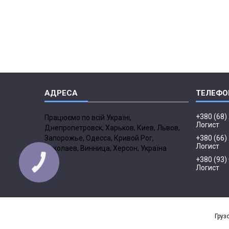
+380 (68)
Працюємо по всій Україні,
Логист
Днепропетровск, Харьков, Киев, Львов,
Запорожье, Одесса, Кривой Рог,
+380 (66)
Логист
Николаев, Винница, Херсон, Україна
+380 (93)
Логист